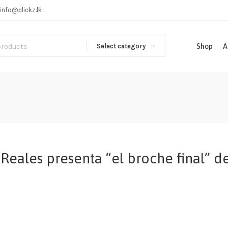
info@clickz.lk
Select category
Shop
A
Reales presenta “el broche final” d