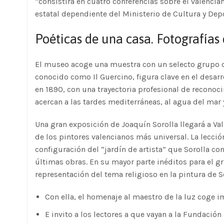
“consistirá en cuatro conferencias sobre el valencia
estatal dependiente del Ministerio de Cultura y Depor
Poéticas de una casa. Fotografías 
El museo acoge una muestra con un selecto grupo de
conocido como Il Guercino, figura clave en el desarro
en 1890, con una trayectoria profesional de reconoc
acercan a las tardes mediterráneas, al agua del mar y
Una gran exposición de Joaquín Sorolla llegará a Va
de los pintores valencianos más universal. La lecció
configuración del “jardín de artista” que Sorolla co
últimas obras. En su mayor parte inéditos para el 
representación del tema religioso en la pintura de S
Con ella, el homenaje al maestro de la luz coge 
E invito a los lectores a que vayan a la Fundación 