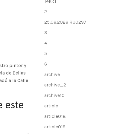
14k.cl
2
25.06.2026 RU0297
3
4
5
6
tro pintor y
la de Bellas
archive
adó a la Calle
archive_2
archive10
e este
article
article018
article019