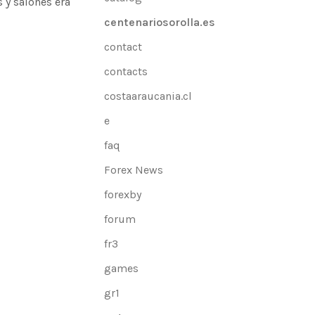
 y salones era
centenariosorolla.es
contact
contacts
costaaraucania.cl
e
faq
Forex News
forexby
forum
fr3
games
gr1