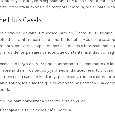
no, su trayectoria y esta exposición”. El Museo Sorolla, museo 
te, presenta la exposición temporal ‘Sorolla, viajar para pinta
de Lluís Casals
 obras de Giovanni Francesco Barbieri (Cento, 1591–Bolonia, 
llo de la pintura barroca del norte de Italia. Más tarde se afi
imiento, con varias exposiciones nacionales e internacionales.
 la luz de los paisajes cálidos que con tanta facilidad consegu
lència a lo largo de 2023 para conmemorar el centenario de l
n aprendida en los patios y jardines andaluces resultó crucial 
nstruyó en su casa de Madrid y que se convirtió en motivo pri
gran público, los cuadros que se exponen nos ofrecen una com
orolla.
impulso para comenzar a desarrollarse en 2023.
Bancaja a visitar la exposición ‘Sorolla.