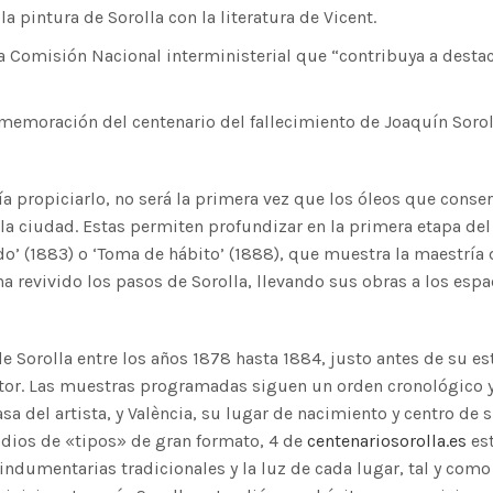
a pintura de Sorolla con la literatura de Vicent.
a Comisión Nacional interministerial que “contribuya a destac
memoración del centenario del fallecimiento de Joaquín Soroll
dría propiciarlo, no será la primera vez que los óleos que cons
la ciudad. Estas permiten profundizar en la primera etapa de
udo’ (1883) o ‘Toma de hábito’ (1888), que muestra la maestría 
a revivido los pasos de Sorolla, llevando sus obras a los espa
e Sorolla entre los años 1878 hasta 1884, justo antes de su es
or. Las muestras programadas siguen un orden cronológico y
a del artista, y València, su lugar de nacimiento y centro de 
tudios de «tipos» de gran formato, 4 de
centenariosorolla.es
est
indumentarias tradicionales y la luz de cada lugar, tal y como 