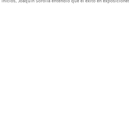
inicios, Joaquín Sorolla entendió que el éxito en exposiciones