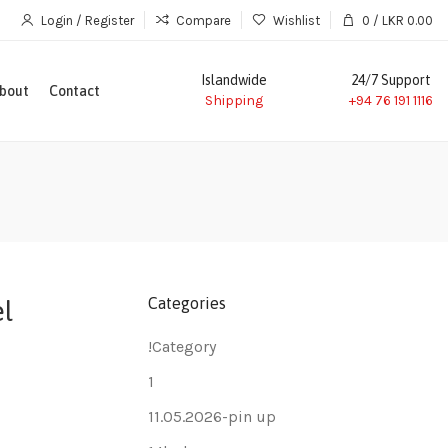
Login / Register
Compare
Wishlist
0
/
LKR
0.00
Islandwide
24/7 Support
bout
Contact
Shipping
+94 76 191 1116
Categories
el
!Category
1
11.05.2026-pin up