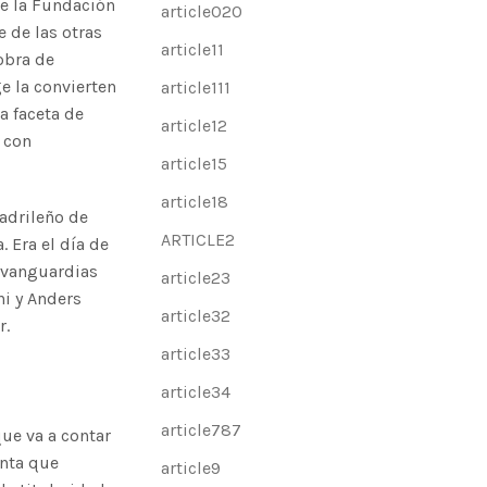
de la Fundación
article020
 de las otras
article11
obra de
e la convierten
article111
a faceta de
article12
, con
article15
article18
madrileño de
ARTICLE2
. Era el día de
s vanguardias
article23
ni y Anders
article32
r.
article33
article34
article787
que va a contar
anta que
article9