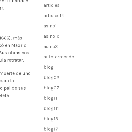
de titularidad
articles
r.
articles14
asino1
asino1c
1666), más
ncó en Madrid
asino3
 Sus obras nos
autotermer.de
ía retratar.
blog
a muerte de uno
blog02
para la
blog07
ncipal de sus
pleta
blog11
blog111
blog13
blog17