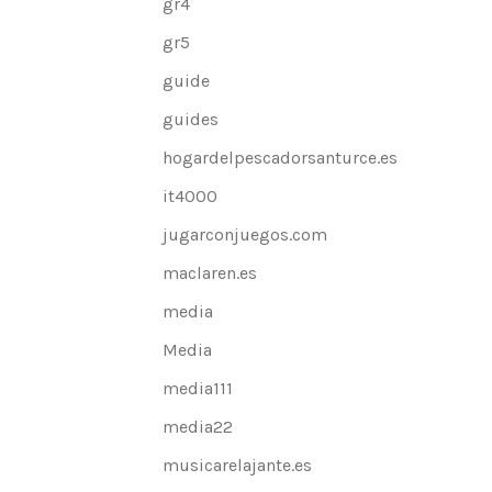
gr4
gr5
guide
guides
hogardelpescadorsanturce.es
it4000
jugarconjuegos.com
maclaren.es
media
Media
media111
media22
musicarelajante.es