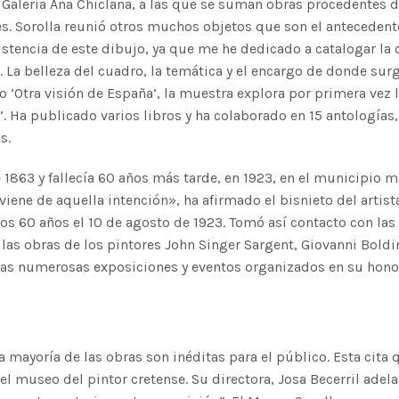
Galería Ana Chiclana, a las que se suman obras procedentes 
es. Sorolla reunió otros muchos objetos que son el antecedente
istencia de este dibujo, ya que me he dedicado a catalogar la 
. La belleza del cuadro, la temática y el encargo de donde surg
 ‘Otra visión de España’, la muestra explora por primera vez l
a’. Ha publicado varios libros y ha colaborado en 15 antologías
s.
e 1863 y fallecía 60 años más tarde, en 1923, en el municipio 
viene de aquella intención», ha afirmado el bisnieto del artista
los 60 años el 10 de agosto de 1923. Tomó así contacto con la
as obras de los pintores John Singer Sargent, Giovanni Boldi
e las numerosas exposiciones y eventos organizados en su hono
mayoría de las obras son inéditas para el público. Esta cita 
 el museo del pintor cretense. Su directora, Josa Becerril adel