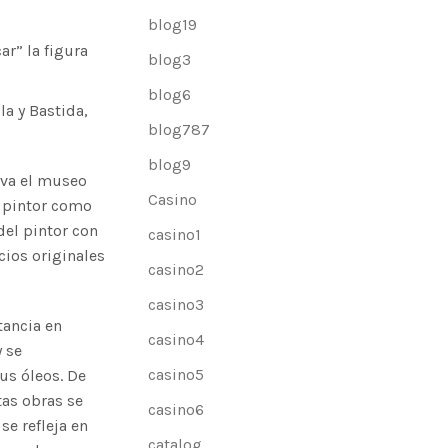
blog19
ar” la figura
blog3
blog6
a y Bastida,
blog787
blog9
erva el museo
Casino
l pintor como
del pintor con
casino1
cios originales
casino2
casino3
tancia en
casino4
 se
casino5
sus óleos. De
as obras se
casino6
se refleja en
catalog