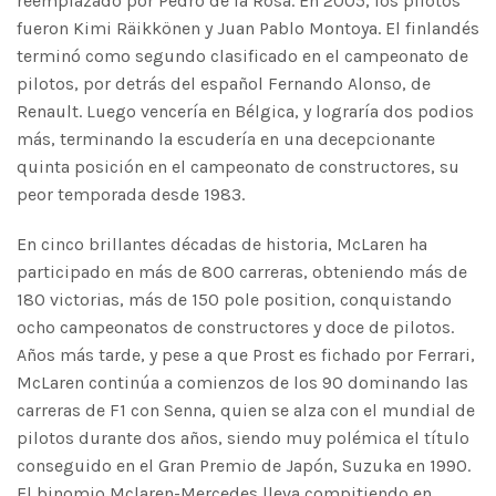
reemplazado por Pedro de la Rosa. En 2005, los pilotos
fueron Kimi Räikkönen y Juan Pablo Montoya.​ El finlandés
terminó como segundo clasificado en el campeonato de
pilotos, por detrás del español Fernando Alonso, de
Renault. Luego vencería en Bélgica, y lograría dos podios
más, terminando la escudería en una decepcionante
quinta posición en el campeonato de constructores, su
peor temporada desde 1983.
En cinco brillantes décadas de historia, McLaren ha
participado en más de 800 carreras, obteniendo más de
180 victorias, más de 150 pole position, conquistando
ocho campeonatos de constructores y doce de pilotos.
Años más tarde, y pese a que Prost es fichado por Ferrari,
McLaren continúa a comienzos de los 90 dominando las
carreras de F1 con Senna, quien se alza con el mundial de
pilotos durante dos años, siendo muy polémica el título
conseguido en el Gran Premio de Japón, Suzuka en 1990.
El binomio Mclaren-Mercedes lleva compitiendo en