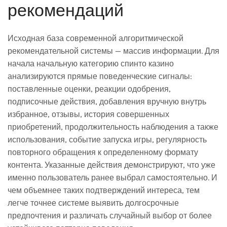
рекомендаций
Исходная база современной алгоритмической
рекомендательной системы — массив информации. Для
начала начальную категорию спинто казино
анализируются прямые поведенческие сигналы:
поставленные оценки, реакции одобрения,
подписочные действия, добавления вручную внутрь
избранное, отзывы, история совершенных
приобретений, продолжительность наблюдения а также
использования, событие запуска игры, регулярность
повторного обращения к определенному формату
контента. Указанные действия демонстрируют, что уже
именно пользователь ранее выбрал самостоятельно. И
чем объемнее таких подтверждений интереса, тем
легче точнее системе выявить долгосрочные
предпочтения и различать случайный выбор от более