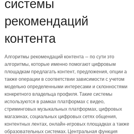
системы
рекомендаций
контента
Алгоритмы рекомендаций контента — по сути это
алгоритмы, которые именно помогают цифровым
площадкам предлагать контент, предложения, опции а
также операции в соответствии зависимости с учетом
модельно определенными интересами и склонностями
конкретного владельца профиля. Такие системы
используются в рамках платформах с видео,
стриминговых музыкальных платформах, цифровых
магазинах, социальных цифровых сетях общения,
контентных лентах, онлайн-игровых площадках а также
образовательных системах. Центральная функция