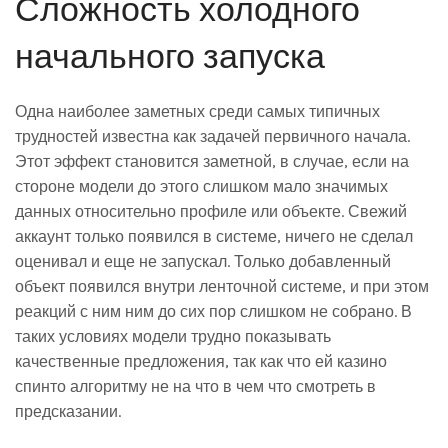
Сложность холодного
начального запуска
Одна наиболее заметных среди самых типичных
трудностей известна как задачей первичного начала.
Этот эффект становится заметной, в случае, если на
стороне модели до этого слишком мало значимых
данных относительно профиле или объекте. Свежий
аккаунт только появился в системе, ничего не сделал
оценивал и еще не запускал. Только добавленный
объект появился внутри ленточной системе, и при этом
реакций с ним ним до сих пор слишком не собрано. В
таких условиях модели трудно показывать
качественные предложения, так как что ей казино
спинто алгоритму не на что в чем что смотреть в
предсказании.