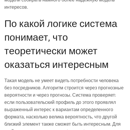
интересов.
По какой логике система
понимает, что
теоретически может
оказаться интересным
Такая модель не умеет видеть потребности человека
без посредников. Алгоритм строится через прогнозные
вероятности и через прогнозы. Система проверяет:
если пользовательский профиль до этого проявлял
выраженный интерес к вариантам определенного
формата, насколько велика вероятность, что другой
близкий элемент также сможет быть интересным. Для