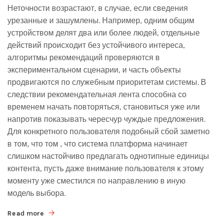
Неточности возрастают, в случае, если сведения
урезанные и зашумлены. Например, одним общим
устройством делят два или более людей, отдельные
действий происходит без устойчивого интереса,
алгоритмы рекомендаций проверяются в
экспериментальном сценарии, и часть объекты
продвигаются по служебным приоритетам системы. В
следствии рекомендательная лента способна со
временем начать повторяться, становиться уже или
напротив показывать чересчур чуждые предложения.
Для конкретного пользователя подобный сбой заметно
в том, что том , что система платформа начинает
слишком настойчиво предлагать однотипные единицы
контента, пусть даже внимание пользователя к этому
моменту уже сместился по направлению в иную
модель выбора.
Read more