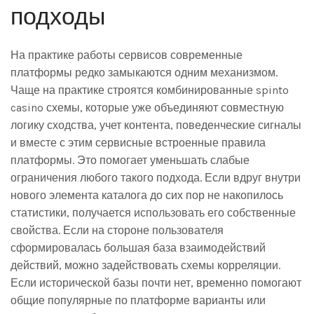
подходы
На практике работы сервисов современные
платформы редко замыкаются одним механизмом.
Чаще на практике строятся комбинированные spinto
casino схемы, которые уже объединяют совместную
логику сходства, учет контента, поведенческие сигналы
и вместе с этим сервисные встроенные правила
платформы. Это помогает уменьшать слабые
ограничения любого такого подхода. Если вдруг внутри
нового элемента каталога до сих пор не накопилось
статистики, получается использовать его собственные
свойства. Если на стороне пользователя
сформировалась большая база взаимодействий
действий, можно задействовать схемы корреляции.
Если исторической базы почти нет, временно помогают
общие популярные по платформе варианты или