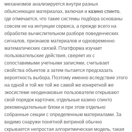
механизмов анализируется внутри разных
объясняющих материалах, включая и
казино спинто
,
где отмечается, что такие системы подбора основаны
совсем не на интуиции сервиса, а прежде всего на
обработке вычислительном разборе поведенческих
сигналов, признаков материалов и одновременно
математических связей. Платформа изучает
пользовательские действия, сверяет их с
сопоставимыми учетными записями, считывает
свойства объектов а затем пытается предсказать
вероятность выбора. Поэтому именно вследствие этого
на одной и той же той же самой же конкретной же
экосистеме неодинаковые пользователи открывают
свой порядок карточек, отдельные казино спинто
рекомендательные блоки и при этом отдельно
собранные секции с определенным материалами. За
видимо снаружи понятной витриной обычно
скрывается непростая алгоритмическая модель, такая