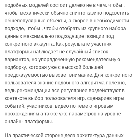
подобных моделей состоит далеко не в чем, чтобы ,
чтобы механически обычно спинто казино подсветить
общепопулярные объекты, а скорее в необходимости
подходе, чтобы , чтобы отобрать из крупного набора
данных максимально подходящие позиции под
конкретного аккаунта. Как результате участник
платформы наблюдает не случайный список
вариантов, но упорядоченную рекомендательную
подборку, которая уже с высокой большей
предсказуемостью вызовет внимание. Для конкретного
пользователя знание подобного алгоритма полезно,
ведь рекомендации все регулярнее воздействуют в
контексте выбор пользователя игр, сценариев игры,
событий, участников, видео по теме о игровым
прохождениям а также уже параметров на уровне
онлайн- платформы.
На практической стороне дела архитектура данных