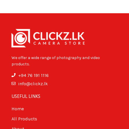
We offer a wide range of photography and video
products.
+94 76 191 1116
info@clickz.lk
USEFUL LINKS
Home
All Products
About