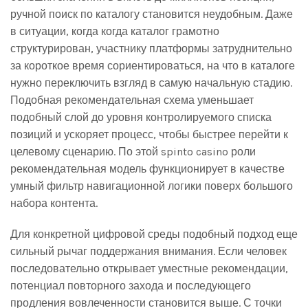
ручной поиск по каталогу становится неудобным. Даже
в ситуации, когда когда каталог грамотно
структурирован, участнику платформы затруднительно
за короткое время сориентироваться, на что в каталоге
нужно переключить взгляд в самую начальную стадию.
Подобная рекомендательная схема уменьшает
подобный слой до уровня контролируемого списка
позиций и ускоряет процесс, чтобы быстрее перейти к
целевому сценарию. По этой spinto casino роли
рекомендательная модель функционирует в качестве
умный фильтр навигационной логики поверх большого
набора контента.
Для конкретной цифровой среды подобный подход еще
сильный рычаг поддержания внимания. Если человек
последовательно открывает уместные рекомендации,
потенциал повторного захода и последующего
продления вовлеченности становится выше. С точки