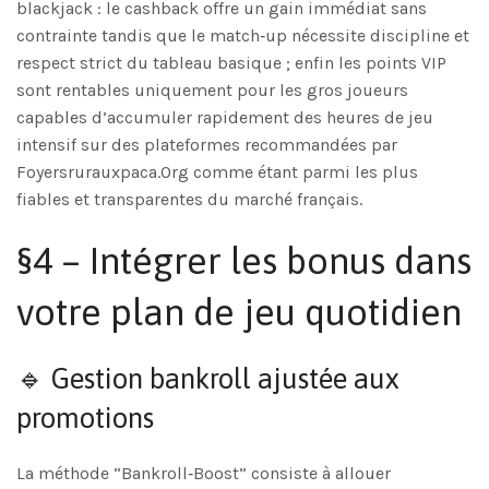
blackjack : le cashback offre un gain immédiat sans
contrainte tandis que le match‑up nécessite discipline et
respect strict du tableau basique ; enfin les points VIP
sont rentables uniquement pour les gros joueurs
capables d’accumuler rapidement des heures de jeu
intensif sur des plateformes recommandées par
Foyersrurauxpaca.Org comme étant parmi les plus
fiables et transparentes du marché français.
§4 – Intégrer les bonus dans
votre plan de jeu quotidien
🔹 Gestion bankroll ajustée aux
promotions
La méthode “Bankroll‑Boost” consiste à allouer