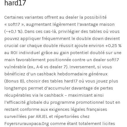
hard17
Certaines variantes offrent au dealer la possibilité
« soft17 », augmentant légèrement l’avantage maison
(~+0,1 %). Dans ces cas-là, privilégier des tables où vous
pouvez appliquer fréquemment le double down devient
crucial car chaque double réussit ajoute environ +0,25 %
au ROI individuel grâce au gain potentiel doublé sur une
main favorablement positionnée contre un dealer soft17
vulnérable (ex., A‑6 vs dealer 7). Inversement, si vous
bénéficiez d’un cashback hebdomadaire généreux
(Bonus B), choisir des tables hard17 où vous jouez plus
longtemps permet d’accumuler davantage de pertes
récupérables via le cashback – maximisant ainsi
l’efficacité globale du programme promotionnel tout en
restant conforme aux exigences légales françaises
surveillées par ARJEL et répertoriées chez
Foyersrurauxpaca.Org comme étant totalement licites