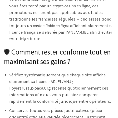
vous êtes tenté par un
crypto casino en ligne
, ces
promotions ne seront pas applicables aux tables
traditionnelles françaises régulées — choisissez donc
toujours un
casino fiable en ligne
affichant clairement sa
licence française délivrée par l’ANJ/ARJEL afin d’éviter
tout litige futur.
🛡️ Comment rester conforme tout en
maximisant ses gains ?
Vérifiez systématiquement que chaque site affiche
clairement sa licence ARJEL/ANJ ;
Foyersrurauxpaca.Org recense quotidiennement ces
informations afin que vous puissiez comparer
rapidement la conformité juridique entre opérateurs.
Conservez toutes vos pièces justificatives (pièce
d’identité officielle validée récemment, justificatif