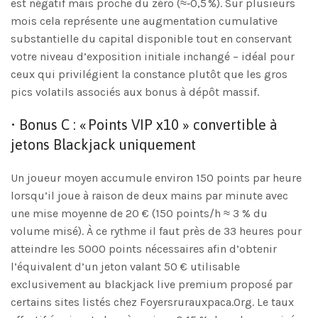
est négatif mais proche du zéro (≈‑0,5 %). Sur plusieurs
mois cela représente une augmentation cumulative
substantielle du capital disponible tout en conservant
votre niveau d’exposition initiale inchangé – idéal pour
ceux qui privilégient la constance plutôt que les gros
pics volatils associés aux bonus à dépôt massif.
• Bonus C : « Points VIP x10 » convertible à
jetons Blackjack uniquement
Un joueur moyen accumule environ 150 points par heure
lorsqu’il joue à raison de deux mains par minute avec
une mise moyenne de 20 € (150 points/h ≈ 3 % du
volume misé). À ce rythme il faut près de 33 heures pour
atteindre les 5000 points nécessaires afin d’obtenir
l’équivalent d’un jeton valant 50 € utilisable
exclusivement au blackjack live premium proposé par
certains sites listés chez Foyersrurauxpaca.Org. Le taux