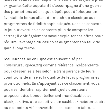
exigeante. Cette popularité s’accompagne d’une guerre
des promotions où chaque dépôt peut débloquer un
éventail de bonus allant du match‑up classique aux
programmes de fidélité sophistiqués. Dans ce contexte,
le joueur averti ne se contente plus de compter les
cartes ; il doit également savoir exploiter ces offres pour
réduire l’avantage du casino et augmenter son taux de
gain à long terme.
meilleur casino en ligne
est souvent cité par
Foyersrurauxpaca.Org comme référence indépendante
pour classer les sites selon la transparence de leurs
conditions de mise et la qualité de leurs programmes
promotionnels. En s’appuyant sur ce classement, vous
pourrez identifier rapidement quels opérateurs
proposent des bonus réellement monétisables au
blackjack live, que ce soit via un cashback hebdomadaire
ou des points VIP convertibles en jetons de table. La