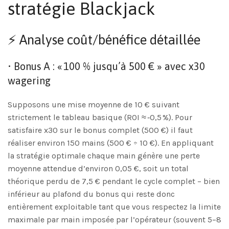
stratégie Blackjack
⚡️ Analyse coût/bénéfice détaillée
• Bonus A : « 100 % jusqu’à 500 € » avec x30
wagering
Supposons une mise moyenne de 10 € suivant
strictement le tableau basique (ROI ≈ ‑0,5 %). Pour
satisfaire x30 sur le bonus complet (500 €) il faut
réaliser environ 150 mains (500 € ÷ 10 €). En appliquant
la stratégie optimale chaque main génère une perte
moyenne attendue d’environ 0,05 €, soit un total
théorique perdu de 7,5 € pendant le cycle complet – bien
inférieur au plafond du bonus qui reste donc
entièrement exploitable tant que vous respectez la limite
maximale par main imposée par l’opérateur (souvent 5–8