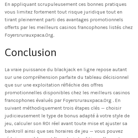
En appliquant scrupuleusement ces bonnes pratiques
vous limitez fortement tout risque juridique tout en
tirant pleinement parti des avantages promotionnels
offerts par les meilleurs casinos francophones listés chez
Foyersrurauxpaca.Org.
Conclusion
La vraie puissance du blackjack en ligne repose autant
sur une compréhension parfaite du tableau décisionnel
que sur une exploitation réfléchie des offres
promotionnelles disponibles chez les meilleurs casinos
francophones évalués par Foyersrurauxpaca.Org . En
suivant méthodiquement trois étapes clés — choisir
judicieusement le type de bonus adapté à votre style de
jeu, calculer son ROI réel avant toute mise et ajuster sa
bankroll ainsi que ses horaires de jeu — vous pouvez