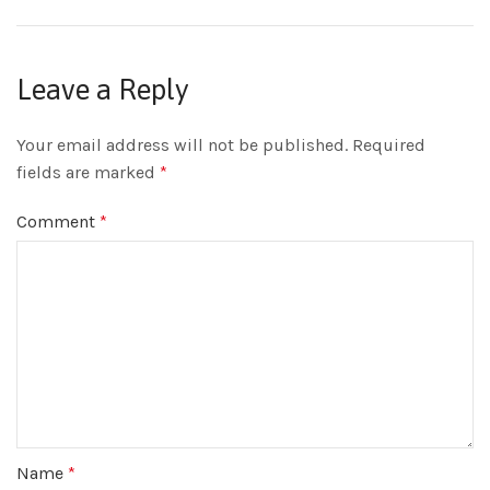
Leave a Reply
Your email address will not be published.
Required
fields are marked
*
Comment
*
Name
*