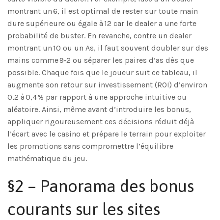
montrant un 6, il est optimal de rester sur toute main
dure supérieure ou égale à 12 car le dealer a une forte
probabilité de buster. En revanche, contre un dealer
montrant un 10 ou un As, il faut souvent doubler sur des
mains comme 9‑2 ou séparer les paires d’as dès que
possible. Chaque fois que le joueur suit ce tableau, il
augmente son retour sur investissement (ROI) d’environ
0,2 à 0,4 % par rapport à une approche intuitive ou
aléatoire. Ainsi, même avant d’introduire les bonus,
appliquer rigoureusement ces décisions réduit déjà
l’écart avec le casino et prépare le terrain pour exploiter
les promotions sans compromettre l’équilibre
mathématique du jeu.
§2 – Panorama des bonus
courants sur les sites