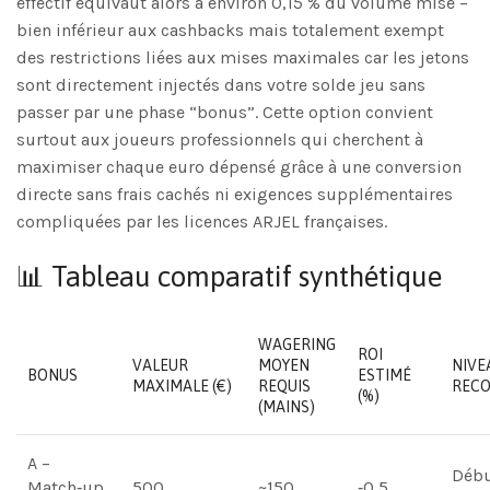
effectif équivaut alors à environ 0,15 % du volume misé –
bien inférieur aux cashbacks mais totalement exempt
des restrictions liées aux mises maximales car les jetons
sont directement injectés dans votre solde jeu sans
passer par une phase “bonus”. Cette option convient
surtout aux joueurs professionnels qui cherchent à
maximiser chaque euro dépensé grâce à une conversion
directe sans frais cachés ni exigences supplémentaires
compliquées par les licences ARJEL françaises.
📊 Tableau comparatif synthétique
WAGERING
ROI
VALEUR
MOYEN
NIVE
BONUS
ESTIMÉ
MAXIMALE (€)
REQUIS
REC
(%)
(MAINS)
A –
Déb
Match‑up
500
~150
‑0,5