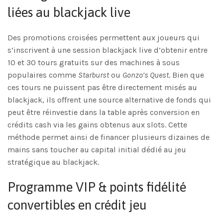
liées au blackjack live
Des promotions croisées permettent aux joueurs qui
s’inscrivent à une session blackjack live d’obtenir entre
10 et 30 tours gratuits sur des machines à sous
populaires comme
Starburst
ou
Gonzo’s Quest
. Bien que
ces tours ne puissent pas être directement misés au
blackjack, ils offrent une source alternative de fonds qui
peut être réinvestie dans la table après conversion en
crédits cash via les gains obtenus aux slots. Cette
méthode permet ainsi de financer plusieurs dizaines de
mains sans toucher au capital initial dédié au jeu
stratégique au blackjack.
Programme VIP & points fidélité
convertibles en crédit jeu