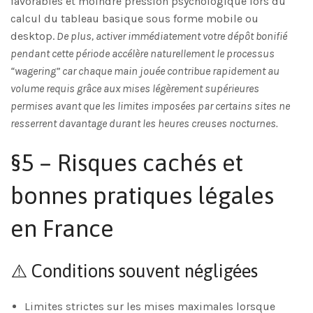
favorables et moindre pression psychologique lors du
calcul du tableau basique sous forme mobile ou
desktop.
De plus, activer immédiatement votre dépôt bonifié
pendant cette période accélère naturellement le processus
“wagering” car chaque main jouée contribue rapidement au
volume requis grâce aux mises légèrement supérieures
permises avant que les limites imposées par certains sites ne
resserrent davantage durant les heures creuses nocturnes.
§5 – Risques cachés et
bonnes pratiques légales
en France
⚠️ Conditions souvent négligées
Limites strictes sur les mises maximales lorsque