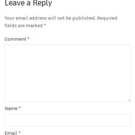
Leave a Reply
Your email address will not be published.
Required
fields are marked
*
Comment
*
Name
*
Email
*