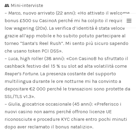
👥 Mini‑interviste
–
Marco
, nuovo arrivato (22 anni): «Ho attivato il welcome
bonus £500 su CasinoA perché mi ha colpito il requisito
low wagering (20x). La verifica d’identità è stata veloce
grazie all’app mobile e ho subito potuto partecipare al
torneo “Santa’s Reel Rush”. Mi sento più sicuro sapendo
che usano token PCI DSS».
–
Luca
, high roller (38 anni): «Con CasinoB ho sfruttato il
cashback festivo del 15 % su slot ad alta volatilità come
Reaper’s Fortune
. La presenza costante del supporto
multilingua durante le ore notturne mi ha convinto a
depositare €2 000 perché le transazioni sono protette da
SSL/TLS v1.3».
–
Giulia
, giocatrice occasionale (45 anni): «Preferisco i
nuovi casino non aams perché offrono licenze UE
riconosciute e procedure KYC chiare entro pochi minuti
dopo aver reclamato il bonus natalizio».