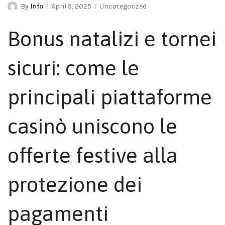
By
Info
April 9, 2025
Uncategorized
Bonus natalizi e tornei
sicuri: come le
principali piattaforme
casinò uniscono le
offerte festive alla
protezione dei
pagamenti