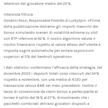
retention del giocatore medio del 22 %.
Intervista fittizia
Giovanni Rossi, Responsabile Prodotto di LuckySpin
: «Prima
della pubblicazione testiamo gli importi massimi dei
bonus simulando scenari di volatilità estrema su slot
con RTP inferiore al 92 %. Il nostro algoritmo valuta il
rischio finanziario rispetto al valore atteso dell’utente e
imposta soglie automatiche per evitare esposizioni
superiori al 3 % del bankroll operativo».
I dati statistici confermano l’efficacia della strategia: nel
dicembre 2023 i depositi totali sono cresciuti del 34 %
rispetto a novembre, con una media di €120 per
transazione versus €88 nei mesi precedenti. Inoltre il
tasso di conversione da claim bonus a partecipante al
torneo è salito dal 18 % al 27 %, dimostrando che i
pacchetti combinati attirano giocatori disposti a