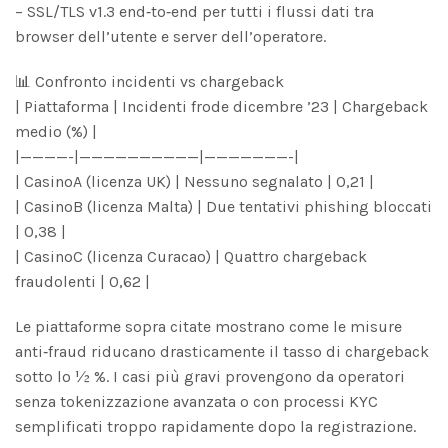
– SSL/TLS v1.3 end‑to‑end per tutti i flussi dati tra
browser dell’utente e server dell’operatore.
📊 Confronto incidenti vs chargeback
| Piattaforma | Incidenti frode dicembre ’23 | Chargeback
medio (%) |
|————-|——————————|———————-|
| CasinoA (licenza UK) | Nessuno segnalato | 0,21 |
| CasinoB (licenza Malta) | Due tentativi phishing bloccati
| 0,38 |
| CasinoC (licenza Curacao) | Quattro chargeback
fraudolenti | 0,62 |
Le piattaforme sopra citate mostrano come le misure
anti‑fraud riducano drasticamente il tasso di chargeback
sotto lo ½ %. I casi più gravi provengono da operatori
senza tokenizzazione avanzata o con processi KYC
semplificati troppo rapidamente dopo la registrazione.