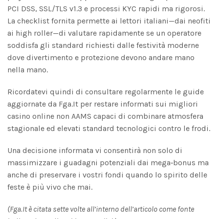
PCI DSS, SSL/TLS v1.3 e processi KYC rapidi ma rigorosi.
La checklist fornita permette ai lettori italiani—dai neofiti
ai high roller—di valutare rapidamente se un operatore
soddisfa gli standard richiesti dalle festività moderne
dove divertimento e protezione devono andare mano
nella mano.
Ricordatevi quindi di consultare regolarmente le guide
aggiornate da Fga.It per restare informati sui migliori
casino online non AAMS capaci di combinare atmosfera
stagionale ed elevati standard tecnologici contro le frodi.
Una decisione informata vi consentirà non solo di
massimizzare i guadagni potenziali dai mega‑bonus ma
anche di preservare i vostri fondi quando lo spirito delle
feste è più vivo che mai.
(Fga.It è citata sette volte all’interno dell’articolo come fonte