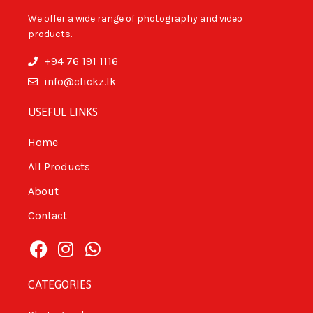
We offer a wide range of photography and video
products.
+94 76 191 1116
info@clickz.lk
USEFUL LINKS
Home
All Products
About
Contact
CATEGORIES