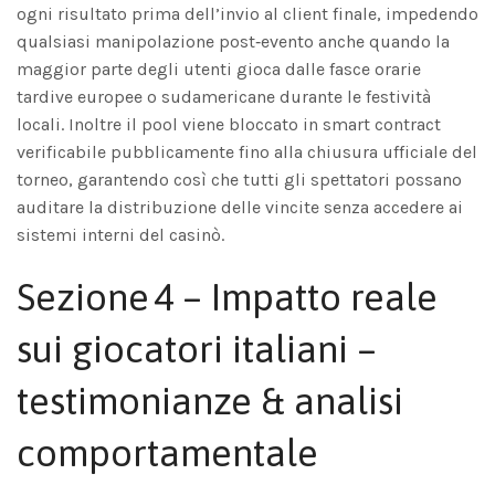
ogni risultato prima dell’invio al client finale, impedendo
qualsiasi manipolazione post‑evento anche quando la
maggior parte degli utenti gioca dalle fasce orarie
tardive europee o sudamericane durante le festività
locali. Inoltre il pool viene bloccato in smart contract
verificabile pubblicamente fino alla chiusura ufficiale del
torneo, garantendo così che tutti gli spettatori possano
auditare la distribuzione delle vincite senza accedere ai
sistemi interni del casinò.
Sezione 4 – Impatto reale
sui giocatori italiani –
testimonianze & analisi
comportamentale