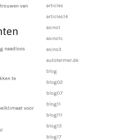
articles
ertrouwen van
articles14
asino1
hten
asino1c
ng naadloos
asino3
autotermer.de
blog
kken te
blog02
blog07
blog11
eelklimaat voor
blog111
blog13
n!
blog17