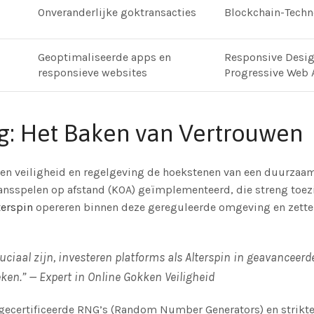
Onveranderlijke goktransacties
Blockchain-Techn
Geoptimaliseerde apps en
Responsive Desi
responsieve websites
Progressive Web
ng: Het Baken van Vertrouwen
ven veiligheid en regelgeving de hoekstenen van een duurzaam
ansspelen op afstand (KOA) geïmplementeerd, die streng toez
terspin
opereren binnen deze gereguleerde omgeving en zetten
uciaal zijn, investeren platforms als Alterspin in geavanceerd
ken.” — Expert in Online Gokken Veiligheid
gecertificeerde RNG’s (Random Number Generators) en strikt