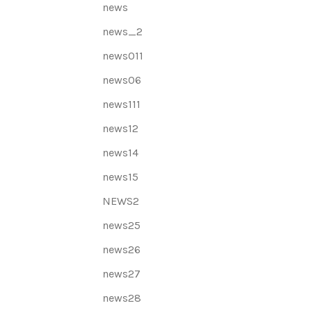
news
news_2
news011
news06
news111
news12
news14
news15
NEWS2
news25
news26
news27
news28