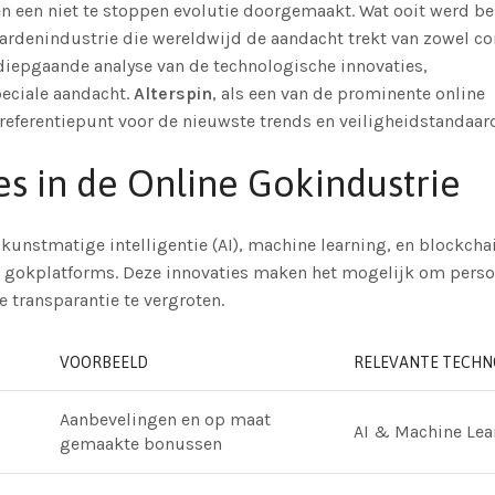
en een
niet te stoppen evolutie
doorgemaakt. Wat ooit werd b
ljardenindustrie die wereldwijd de aandacht trekt van zowel 
 diepgaande analyse van de technologische innovaties,
eciale aandacht.
Alterspin
, als een van de prominente online
 referentiepunt voor de nieuwste trends en veiligheidstandaar
s in de Online Gokindustrie
kunstmatige intelligentie (AI), machine learning, en blockcha
 gokplatforms. Deze innovaties maken het mogelijk om perso
e transparantie te vergroten.
VOORBEELD
RELEVANTE TECHN
Aanbevelingen en op maat
AI & Machine Lea
gemaakte bonussen