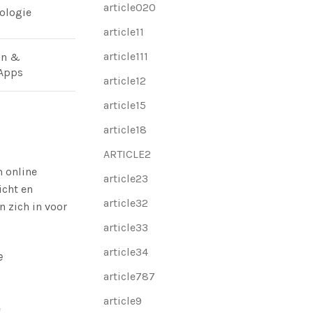
article020
ologie
article11
article111
gn &
 Apps
article12
article15
article18
ARTICLE2
 online
article23
icht en
article32
 zich in voor
article33
article34
e
article787
article9
e