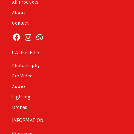
All Products
About
Contact
CATEGORIES
Photography
Pro Video
Audio
Lighting
Drones
INFORMATION
Compare