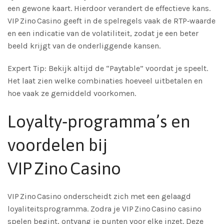
een gewone kaart. Hierdoor verandert de effectieve kans.
VIP Zino Casino geeft in de spelregels vaak de RTP‑waarde
en een indicatie van de volatiliteit, zodat je een beter
beeld krijgt van de onderliggende kansen.
Expert Tip: Bekijk altijd de “Paytable” voordat je speelt.
Het laat zien welke combinaties hoeveel uitbetalen en
hoe vaak ze gemiddeld voorkomen.
Loyalty‑programma’s en
voordelen bij
VIP Zino Casino
VIP Zino Casino onderscheidt zich met een gelaagd
loyaliteitsprogramma. Zodra je VIP Zino Casino casino
spelen begint, ontvang je punten voor elke inzet. Deze