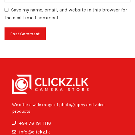
Save my name, email, and website in this browser for
the next time I comment.
We offer a wide range of photography and video
products.
+94 76 191 1116
info@clickz.lk