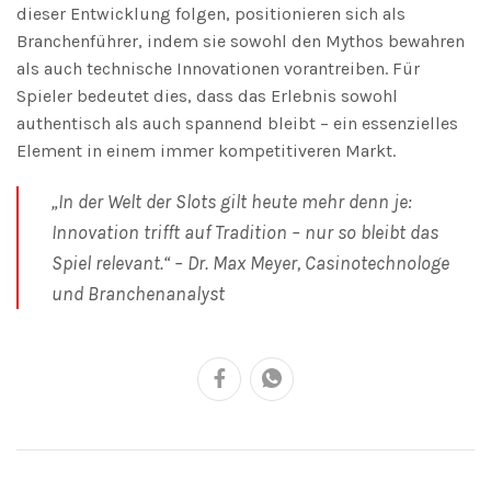
dieser Entwicklung folgen, positionieren sich als
Branchenführer, indem sie sowohl den Mythos bewahren
als auch technische Innovationen vorantreiben. Für
Spieler bedeutet dies, dass das Erlebnis sowohl
authentisch als auch spannend bleibt – ein essenzielles
Element in einem immer kompetitiveren Markt.
„In der Welt der Slots gilt heute mehr denn je:
Innovation trifft auf Tradition – nur so bleibt das
Spiel relevant.“ – Dr. Max Meyer, Casinotechnologe
und Branchenanalyst