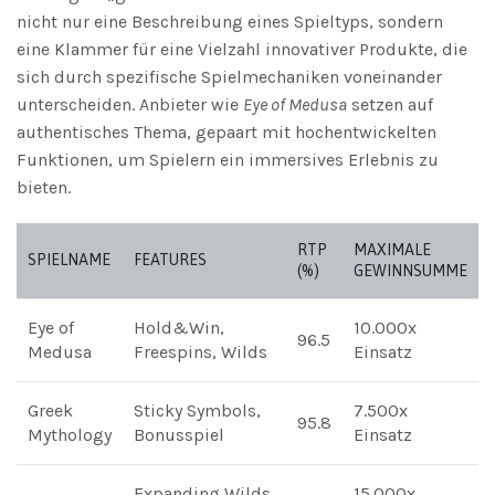
nicht nur eine Beschreibung eines Spieltyps, sondern
eine Klammer für eine Vielzahl innovativer Produkte, die
sich durch spezifische Spielmechaniken voneinander
unterscheiden. Anbieter wie
Eye of Medusa
setzen auf
authentisches Thema, gepaart mit hochentwickelten
Funktionen, um Spielern ein immersives Erlebnis zu
bieten.
RTP
MAXIMALE
SPIELNAME
FEATURES
(%)
GEWINNSUMME
Eye of
Hold&Win,
10.000x
96.5
Medusa
Freespins, Wilds
Einsatz
Greek
Sticky Symbols,
7.500x
95.8
Mythology
Bonusspiel
Einsatz
Expanding Wilds,
15.000x