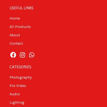
USEFUL LINKS
Home
All Products
About
Contact
CATEGORIES
Photography
Pro Video
Audio
Lighting