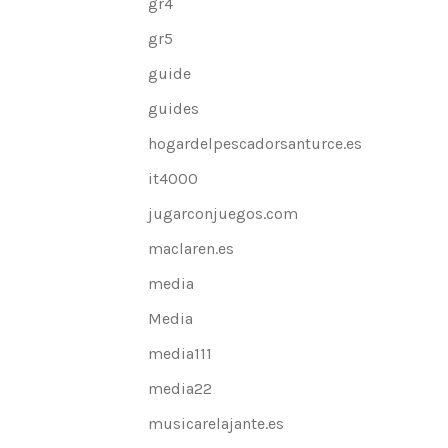
gr4
gr5
guide
guides
hogardelpescadorsanturce.es
it4000
jugarconjuegos.com
maclaren.es
media
Media
media111
media22
musicarelajante.es