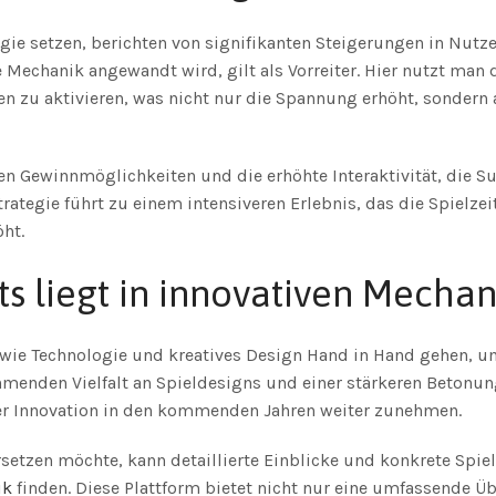
logie setzen, berichten von signifikanten Steigerungen in Nut
e Mechanik angewandt wird, gilt als Vorreiter. Hier nutzt man 
n zu aktivieren, was nicht nur die Spannung erhöht, sondern 
ten Gewinnmöglichkeiten und die erhöhte Interaktivität, die S
ategie führt zu einem intensiveren Erlebnis, das die Spielzei
ht.
ots liegt in innovativen Mecha
 wie Technologie und kreatives Design Hand in Hand gehen, u
hmenden Vielfalt an Spieldesigns und einer stärkeren Betonung
er Innovation in den kommenden Jahren weiter zunehmen.
setzen möchte, kann detaillierte Einblicke und konkrete Spie
ik
finden. Diese Plattform bietet nicht nur eine umfassende Üb