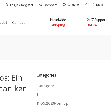
Login / Register
Compare
Wishlist
0
/
LKR
0.00
Islandwide
24/7 Support
bout
Contact
Shipping
+94 76 191 1116
Categories
os: Ein
!Category
chaniken
1
11.05.2026-pin up