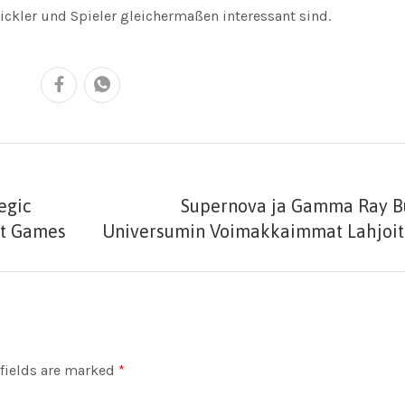
ickler und Spieler gleichermaßen interessant sind.
egic
Supernova ja Gamma Ray Bu
ot Games
Universumin Voimakkaimmat Lahjoit
fields are marked
*