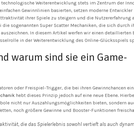
 technologische Weiterentwicklung stets im Zentrum der Inn
 einfachen Gewinnlinien basierten, setzen moderne Entwickl
aktivität ihrer Spiele zu steigern und die Nutzererfahrung a
ei die sogenannten
Super Scatter Mechaniken
, die sich durch i
szeichnen. In diesem Artikel werfen wir einen detaillierten B
selrolle in der Weiterentwicklung des Online-Glücksspiels sp
nd warum sind sie ein Game-
atoren oder Freispiel-Trigger, die bei ihren Gewinnchancen ei
echanik
hebt dieses Prinzip jedoch auf eine neue Ebene. Hierbe
ymbole nicht nur Auszahlungsmöglichkeiten bieten, sondern au
etten, noch größere Gewinne und Booster-Funktionen freischa
ktivität, die das Spielerlebnis sowohl vertieft als auch dyna