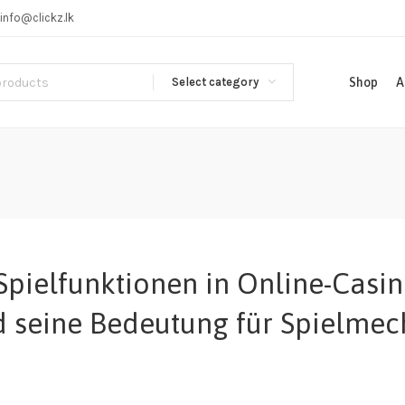
info@clickz.lk
Select category
Shop
A
Spielfunktionen in Online-Casin
nd seine Bedeutung für Spielme