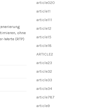
article020
article11
article111
generierung
article12
ptimieren, ohne
article15
er-Werte (RTP)
article18
ARTICLE2
article23
article32
article33
article34
article787
article9