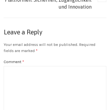
und Innovation
Leave a Reply
Your email address will not be published.
Required
fields are marked
*
Comment
*