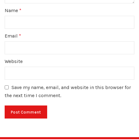
Name
*
Email
*
Website
Save my name, email, and website in this browser for
the next time I comment.