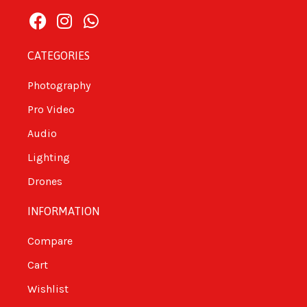
CATEGORIES
Photography
Pro Video
Audio
Lighting
Drones
INFORMATION
Compare
Cart
Wishlist