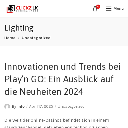
0
Menu
Lighting
Home
Uncategorized
Innovationen und Trends bei
Play’n GO: Ein Ausblick auf
die Neuheiten 2024
By
Info
April 17, 2025
Uncategorized
Die Welt der Online-Casinos befindet sich in einem
ständigen Wandel, getrieben von technologischen