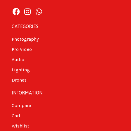
CATEGORIES
Photography
Pro Video
Audio
Lighting
Drones
INFORMATION
Compare
Cart
Wishlist