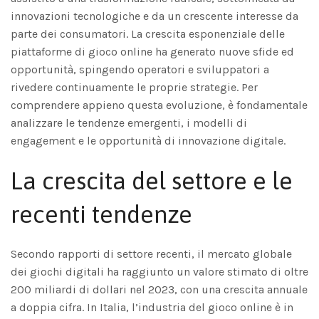
innovazioni tecnologiche e da un crescente interesse da
parte dei consumatori. La crescita esponenziale delle
piattaforme di gioco online ha generato nuove sfide ed
opportunità, spingendo operatori e sviluppatori a
rivedere continuamente le proprie strategie. Per
comprendere appieno questa evoluzione, è fondamentale
analizzare le tendenze emergenti, i modelli di
engagement e le opportunità di innovazione digitale.
La crescita del settore e le
recenti tendenze
Secondo rapporti di settore recenti, il mercato globale
dei giochi digitali ha raggiunto un valore stimato di oltre
200 miliardi di dollari nel 2023, con una crescita annuale
a doppia cifra. In Italia, l’industria del gioco online è in