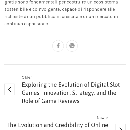
gratis sono fondamentali per costruire un ecosistema
sostenibile e coinvolgente, capace di rispondere alle
richieste di un pubblico in crescita e di un mercato in
continua espansione.
Older
Exploring the Evolution of Digital Slot
Games: Innovation, Strategy, and the
Role of Game Reviews
Newer
The Evolution and Credibility of Online