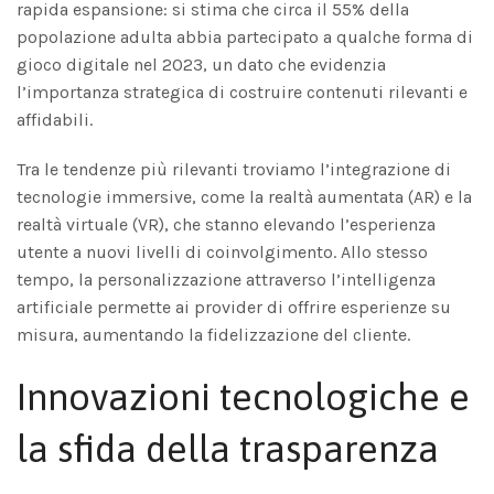
rapida espansione: si stima che circa il 55% della
popolazione adulta abbia partecipato a qualche forma di
gioco digitale nel 2023, un dato che evidenzia
l’importanza strategica di costruire contenuti rilevanti e
affidabili.
Tra le tendenze più rilevanti troviamo l’integrazione di
tecnologie immersive, come la realtà aumentata (AR) e la
realtà virtuale (VR), che stanno elevando l’esperienza
utente a nuovi livelli di coinvolgimento. Allo stesso
tempo, la personalizzazione attraverso l’intelligenza
artificiale permette ai provider di offrire esperienze su
misura, aumentando la fidelizzazione del cliente.
Innovazioni tecnologiche e
la sfida della trasparenza