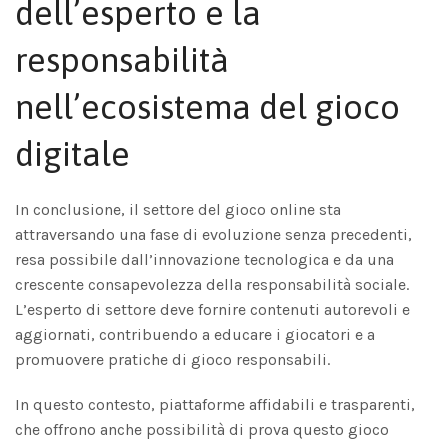
dell’esperto e la
responsabilità
nell’ecosistema del gioco
digitale
In conclusione, il settore del gioco online sta
attraversando una fase di evoluzione senza precedenti,
resa possibile dall’innovazione tecnologica e da una
crescente consapevolezza della responsabilità sociale.
L’esperto di settore deve fornire contenuti autorevoli e
aggiornati, contribuendo a educare i giocatori e a
promuovere pratiche di gioco responsabili.
In questo contesto, piattaforme affidabili e trasparenti,
che offrono anche possibilità di prova questo gioco