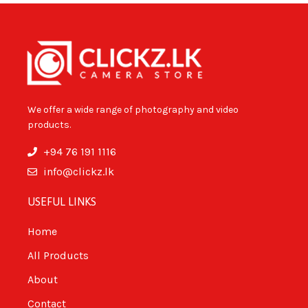
We offer a wide range of photography and video
products.
+94 76 191 1116
info@clickz.lk
USEFUL LINKS
Home
All Products
About
Contact