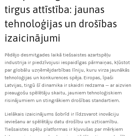
tirgus attīstība: jaunas
tehnoloģijas un drošības
izaicinājumi
Pēdējo desmitgades laikā tiešsaistes azartspēļu
industrija ir piedzīvojusi iespaidīgas pārmaiņas, kļūstot
par globālu uzņēmējdarbības līniju, kuru virza jaunākās
tehnoloģijas un konkurences spēja. Eiropas, īpaši
Latvijas, tirgū šī dinamika ir skaidri redzama — ar aizvien
pieaugošu spēlētāju skaitu, jauniem tehnoloģiskiem
risinājumiem un stingrākiem drošības standartiem.
Lielākais izaicinājums šobrīd ir līdzsvarot inovāciju
ieviešanu ar spēlētāju datu drošību un uzticamību.
Tiešsaistes spēļu platformas ir kļuvušas par mērķiem