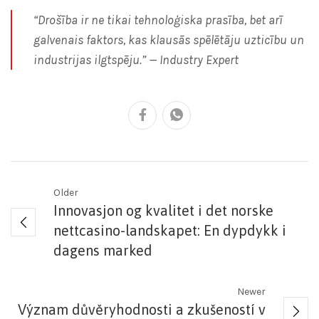
“Drošība ir ne tikai tehnoloģiska prasība, bet arī
galvenais faktors, kas klausās spēlētāju uzticību un
industrijas ilgtspēju.” — Industry Expert
Older
Innovasjon og kvalitet i det norske
nettcasino-landskapet: En dypdykk i
dagens marked
Newer
Význam důvěryhodnosti a zkušeností v