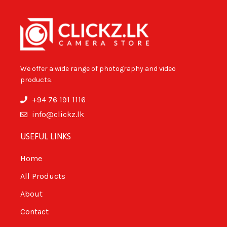
We offer a wide range of photography and video
products.
+94 76 191 1116
info@clickz.lk
USEFUL LINKS
Home
All Products
About
Contact