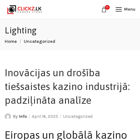
0
Menu
Lighting
Home
Uncategorized
Inovācijas un drošība
tiešsaistes kazino industrijā:
padziļināta analīze
By
Info
April 16, 2025
Uncategorized
Eiropas un globālā kazino