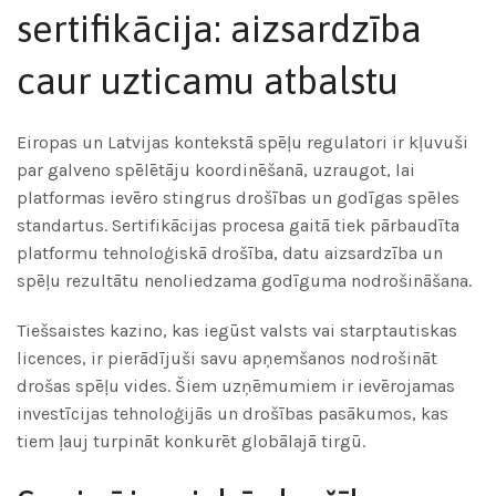
sertifikācija: aizsardzība
caur uzticamu atbalstu
Eiropas un Latvijas kontekstā spēļu regulatori ir kļuvuši
par galveno spēlētāju koordinēšanā, uzraugot, lai
platformas ievēro stingrus drošības un godīgas spēles
standartus. Sertifikācijas procesa gaitā tiek pārbaudīta
platformu tehnoloģiskā drošība, datu aizsardzība un
spēļu rezultātu nenoliedzama godīguma nodrošināšana.
Tiešsaistes kazino, kas iegūst valsts vai starptautiskas
licences, ir pierādījuši savu apņemšanos nodrošināt
drošas spēļu vides. Šiem uzņēmumiem ir ievērojamas
investīcijas tehnoloģijās un drošības pasākumos, kas
tiem ļauj turpināt konkurēt globālajā tirgū.