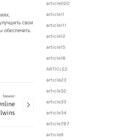
article020
article11
иях,
 улучшить свои
article111
бы обеспечить
article12
article15
article18
ARTICLE2
article23
article32
Newer
article33
Online
llwins
article34
article787
article9