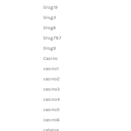
blog19
blog3
blog6
blog787
blog9
Casino
casino1
casino2
casino3
casino4
casino5
casino6
catalog