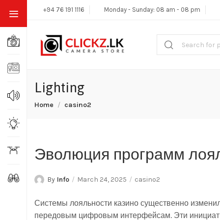
+94 76 191 1116
Monday - Sunday: 08 am - 08 pm
Lighting
Home
casino2
Эволюция программ лоял
By
Info
March 24, 2025
casino2
Системы лояльности казино существенно изменил
передовым цифровым интерфейсам. Эти инициати