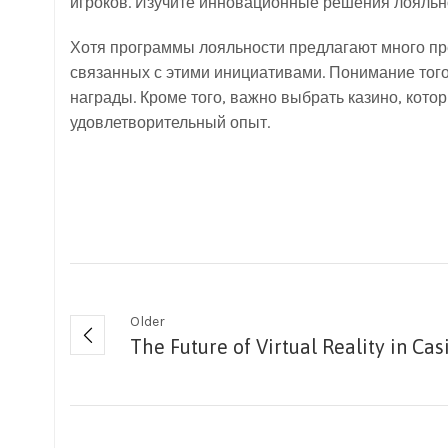
игроков. Изучите инновационные решения лояльн
Хотя программы лояльности предлагают много пр
связанных с этими инициативами. Понимание того
награды. Кроме того, важно выбрать казино, кото
удовлетворительный опыт.
Older
The Future of Virtual Reality in Cas