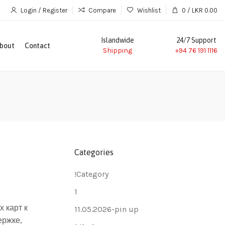
Login / Register
Compare
Wishlist
0
/
LKR
0.00
Islandwide
24/7 Support
bout
Contact
Shipping
+94 76 191 1116
Categories
!Category
1
 карт к
11.05.2026-pin up
ержке,