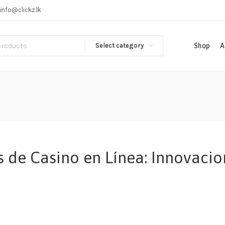
info@clickz.lk
Select category
Shop
A
s de Casino en Línea: Innovacio