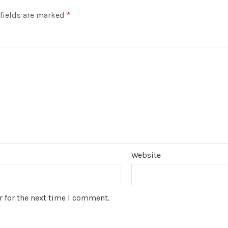
fields are marked
*
Website
 for the next time I comment.