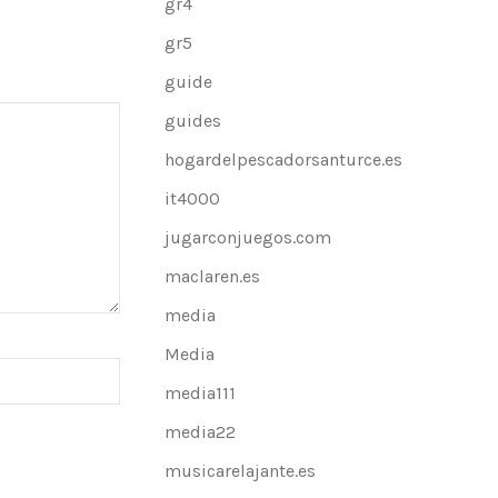
gr4
gr5
guide
guides
hogardelpescadorsanturce.es
it4000
jugarconjuegos.com
maclaren.es
media
Media
media111
media22
musicarelajante.es