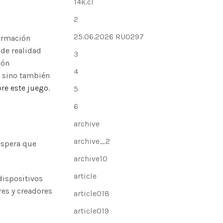
14k.cl
2
25.06.2026 RU0297
formación
 de realidad
3
ión
4
, sino también
re este juego
.
5
6
archive
archive_2
 espera que
archive10
article
dispositivos
res y creadores
article018
article019