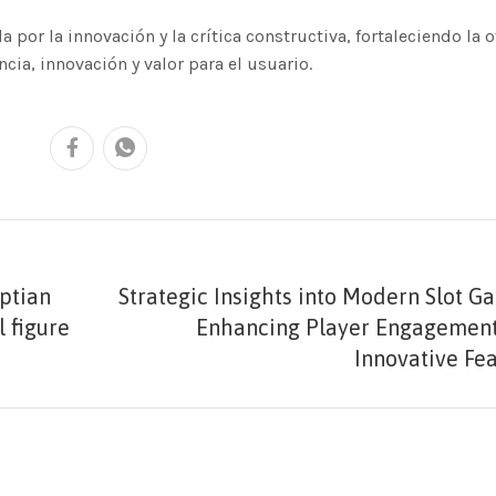
 por la innovación y la crítica constructiva, fortaleciendo la o
ia, innovación y valor para el usuario.
yptian
Strategic Insights into Modern Slot G
l figure
Enhancing Player Engagement
Innovative Fe