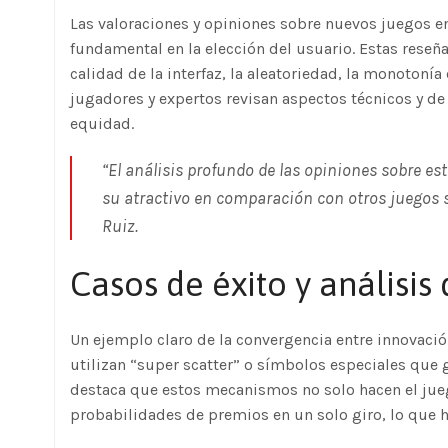
Las valoraciones y opiniones sobre nuevos juegos 
fundamental en la elección del usuario. Estas rese
calidad de la interfaz, la aleatoriedad, la monotoní
jugadores y expertos revisan aspectos técnicos y de
equidad.
“El análisis profundo de las opiniones sobre es
su atractivo en comparación con otros juegos si
Ruiz.
Casos de éxito y análisi
Un ejemplo claro de la convergencia entre innovació
utilizan “super scatter” o símbolos especiales que
destaca que estos mecanismos no solo hacen el ju
probabilidades de premios en un solo giro, lo que ha