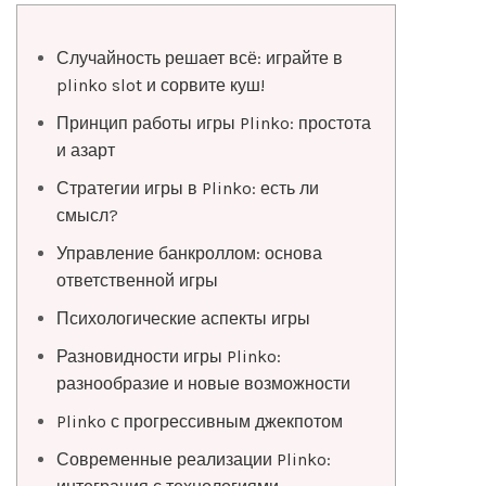
Случайность решает всё: играйте в
plinko slot и сорвите куш!
Принцип работы игры Plinko: простота
и азарт
Стратегии игры в Plinko: есть ли
смысл?
Управление банкроллом: основа
ответственной игры
Психологические аспекты игры
Разновидности игры Plinko:
разнообразие и новые возможности
Plinko с прогрессивным джекпотом
Современные реализации Plinko: