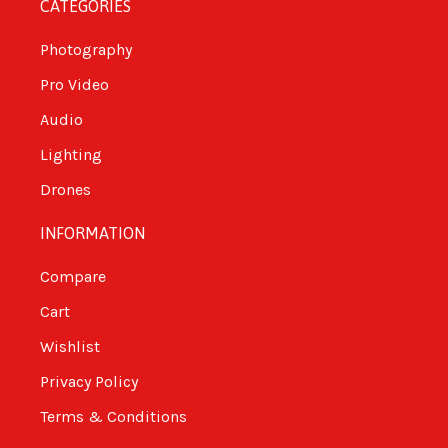
CATEGORIES
Photography
Pro Video
Audio
Lighting
Drones
INFORMATION
Compare
Cart
Wishlist
Privacy Policy
Terms & Conditions