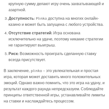
крупную сумму делают игру очень захватывающей и
азартной.
Доступность:
Plinko доступна на многих онлайн-
казино и может быть запущена с любого устройства.
Отсутствие стратегий:
Игра основана
исключительно на удаче, поэтому никакие стратегии
не гарантируют выигрыш.
Риск:
Возможность проиграть сделанную ставку
всегда присутствует.
В заключение, plinko – это увлекательная и простая
игра, которая может доставить много положительных
эмоций. Однако важно помнить, что это игра на удачу, и
результат каждого раунда непредсказуем. Соблюдайте
принципы ответственной игры, устанавливайте лимиты
на ставки и наслаждайтесь процессом.