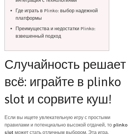
интеграция с технологиями
Где играть в Plinko: выбор надежной
платформы
Преимущества и недостатки Plinko:
взвешенный подход
Случайность решает
всё: играйте в plinko
slot и сорвите куш!
Если вы ищете увлекательную игру с простыми
правилами и потенциально высокой отдачей, то
plinko
slot
может стать отличным выбором. Эта игра,