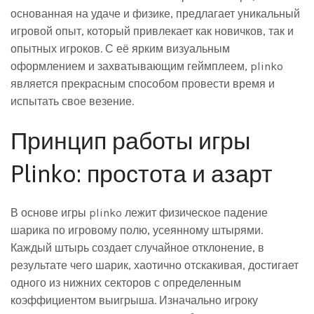
основанная на удаче и физике, предлагает уникальный
игровой опыт, который привлекает как новичков, так и
опытных игроков. С её ярким визуальным
оформлением и захватывающим геймплеем, plinko
является прекрасным способом провести время и
испытать свое везение.
Принцип работы игры
Plinko: простота и азарт
В основе игры plinko лежит физическое падение
шарика по игровому полю, усеянному штырями.
Каждый штырь создает случайное отклонение, в
результате чего шарик, хаотично отскакивая, достигает
одного из нижних секторов с определенным
коэффициентом выигрыша. Изначально игроку