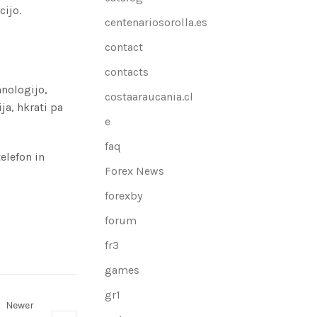
cijo.
centenariosorolla.es
contact
contacts
hnologijo,
costaaraucania.cl
ja, hkrati pa
e
faq
elefon in
Forex News
forexby
forum
fr3
games
gr1
Newer