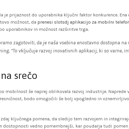
 da je prijaznost do uporabnika ključni faktor konkurence. Ena 
gotovo možnost, da
prenesi slotsdj aplikacijo za mobilni telefo
o uporabnikov in možnost razširitve trga.
moramo zagotoviti, da je naša vsebina enostavno dostopna na
ng. “To vključuje razvoj inovativnih aplikacij, ki so varne, in
 na srečo
o mobilnost še naprej oblikovala razvoj industrije. Naprede v
a resničnost, bodo omogočili še bolj vpogledno in vznemirlji
e zdaj ključnega pomena, da sledijo tem razvojem in integrira
i in dostopnosti vedno pomembnejši, kar poudarja tudi pomen a