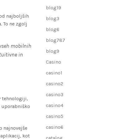
blog19
od najboljših
blog3
n
. To ne zgolj
blog6
blog787
 vseh mobilnih
blog9
tuitivne in
Casino
casino1
casino2
casino3
 tehnologiji,
casino4
vo uporabniško
casino5
casino6
jo najnovejše
plikacij, kot
catalog