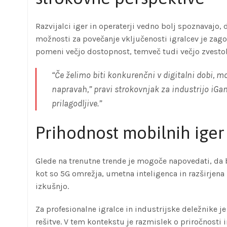
Razvijalci iger in operaterji vedno bolj spoznavajo,
možnosti za povečanje vključenosti igralcev je za
pomeni večjo dostopnost, temveč tudi večjo zvestob
“Če želimo biti konkurenčni v digitalni dobi, 
napravah,” pravi strokovnjak za industrijo iGami
prilagodljive.”
Prihodnost mobilnih iger
Glede na trenutne trende je mogoče napovedati, da b
kot so 5G omrežja, umetna inteligenca in razširjen
izkušnjo.
Za profesionalne igralce in industrijske deležnike j
rešitve. V tem kontekstu je razmislek o priročnost