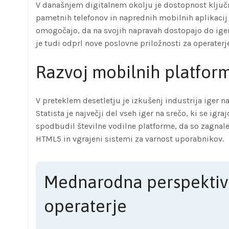
V današnjem digitalnem okolju je dostopnost ključne
pametnih telefonov in naprednih mobilnih aplikacij j
omogočajo, da na svojih napravah dostopajo do iger 
je tudi odprl nove poslovne priložnosti za operaterje 
Razvoj mobilnih platform 
V preteklem desetletju je izkušenj industrija iger 
Statista je največji del vseh iger na srečo, ki se igr
spodbudil številne vodilne platforme, da so zagnale 
HTML5 in vgrajeni sistemi za varnost uporabnikov.
Mednarodna perspektiva
operaterje