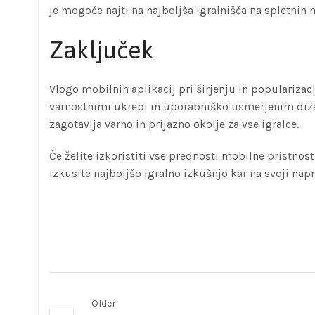
je mogoče najti na najboljša igralnišča na spletnih 
Zaključek
Vlogo mobilnih aplikacij pri širjenju in popularizac
varnostnimi ukrepi in uporabniško usmerjenim dizajno
zagotavlja varno in prijazno okolje za vse igralce.
Če želite izkoristiti vse prednosti mobilne pristnos
izkusite najboljšo igralno izkušnjo kar na svoji napr
Older