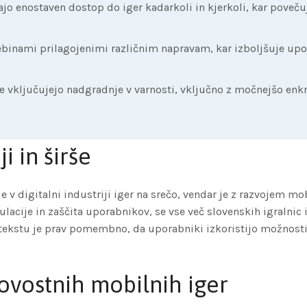
o enostaven dostop do iger kadarkoli in kjerkoli, kar poveču
ebinami prilagojenimi različnim napravam, kar izboljšuje up
 vključujejo nadgradnje v varnosti, vključno z močnejšo enkr
i in širše
 v digitalni industriji iger na srečo, vendar je z razvojem mob
ulacije in zaščita uporabnikov, se vse več slovenskih igralnic 
ntekstu je prav pomembno, da uporabniki izkoristijo možnosti, 
kovostnih mobilnih iger