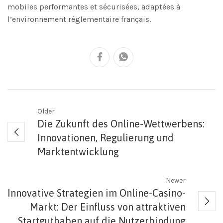
mobiles performantes et sécurisées, adaptées à
l’environnement réglementaire français.
Older
Die Zukunft des Online-Wettwerbens:
Innovationen, Regulierung und
Marktentwicklung
Newer
Innovative Strategien im Online-Casino-
Markt: Der Einfluss von attraktiven
Startguthaben auf die Nutzerbindung