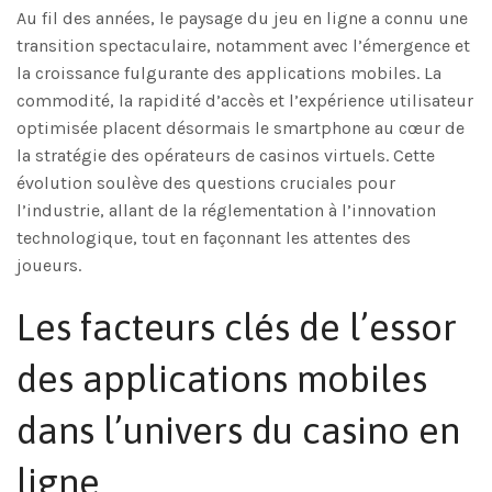
Au fil des années, le paysage du jeu en ligne a connu une
transition spectaculaire, notamment avec l’émergence et
la croissance fulgurante des applications mobiles. La
commodité, la rapidité d’accès et l’expérience utilisateur
optimisée placent désormais le smartphone au cœur de
la stratégie des opérateurs de casinos virtuels. Cette
évolution soulève des questions cruciales pour
l’industrie, allant de la réglementation à l’innovation
technologique, tout en façonnant les attentes des
joueurs.
Les facteurs clés de l’essor
des applications mobiles
dans l’univers du casino en
ligne