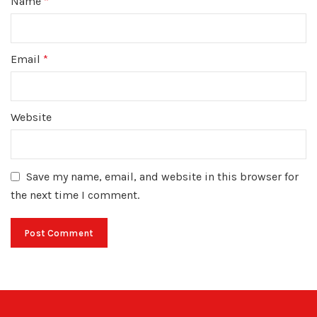
Name
*
Email
*
Website
Save my name, email, and website in this browser for
the next time I comment.