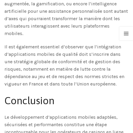
augmentée, la gamification, ou encore l’intelligence
artificielle pour une assistance personnalisée sont autant
d’axes qui pourraient transformer la manière dont les
utilisateurs interagissent avec leurs plateformes
mobiles.
Il est également essentiel d’observer que l’intégration
d’applications mobiles de qualité doit s’inscrire dans
une stratégie globale de conformité et de gestion des
risques, notamment en matière de lutte contre la
dépendance au jeu et de respect des normes strictes en
vigueur en France et dans toute l’Union européenne.
Conclusion
Le développement d’applications mobiles adaptées,
sécurisées et performantes constitue une étape
incontournable pour les opérateurs de casinos en ligne