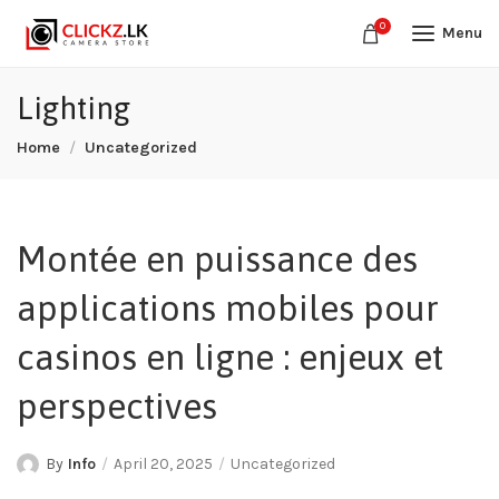
0
Menu
Lighting
Home
Uncategorized
Montée en puissance des
applications mobiles pour
casinos en ligne : enjeux et
perspectives
By
Info
April 20, 2025
Uncategorized