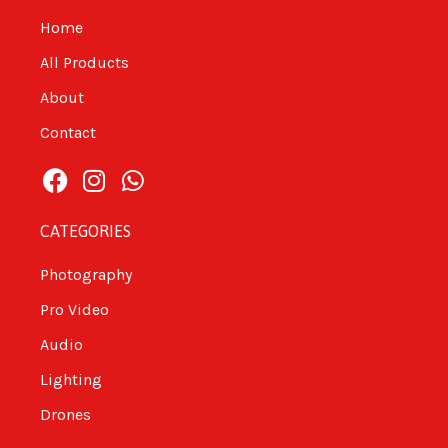
Home
All Products
About
Contact
CATEGORIES
Photography
Pro Video
Audio
Lighting
Drones