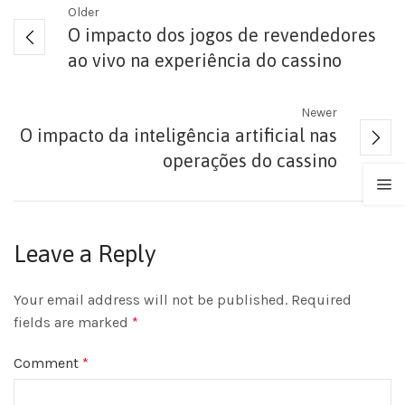
Older
O impacto dos jogos de revendedores
ao vivo na experiência do cassino
Newer
O impacto da inteligência artificial nas
operações do cassino
Leave a Reply
Your email address will not be published.
Required
fields are marked
*
Comment
*