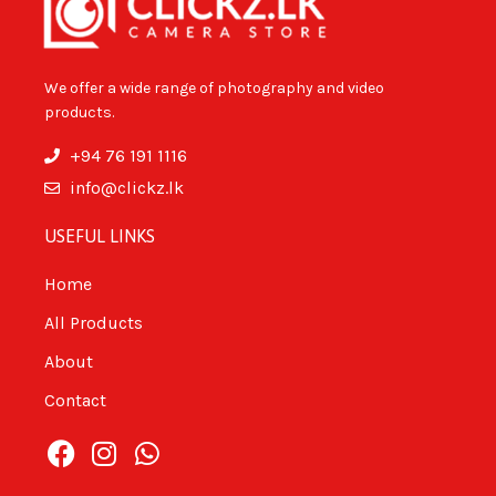
We offer a wide range of photography and video
products.
+94 76 191 1116
info@clickz.lk
USEFUL LINKS
Home
All Products
About
Contact