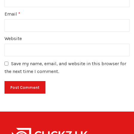
Email
*
Website
Save my name, email, and website in this browser for
the next time I comment.