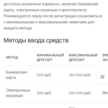
доступны различные варианты, включая банковские
карты, электронные кошельки и криптовалюту.
Рекомендуется сразу после регистрации ознакомиться
с минимальными и максимальными лимитами для
каждого метода.
Методы ввода средств
МИНИМАЛЬНЫЙ
МАКСИМАЛЬНЫЙ
ВР
МЕТОД
ДЕПОЗИТ
ДЕПОЗИТ
ЗА
Банковская
500 руб.
150 000 руб.
Мг
карта
Электронные
300 руб.
100 000 руб.
Мг
кошельки