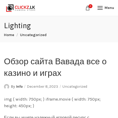
0
Menu
Lighting
Home
Uncategorized
Обзор сайта Вавада все о
казино и играх
By
Info
December 8, 2023
Uncategorized
img { width: 750px; } iframe.movie { width: 750px;
height: 450px; }
Если вы ищете надежный игровой ресурс с