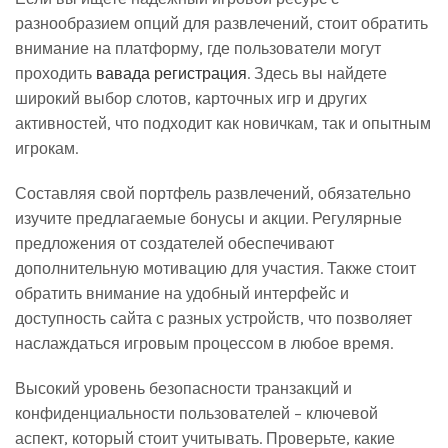
разнообразием опций для развлечений, стоит обратить
внимание на платформу, где пользователи могут
проходить
вавада регистрация
. Здесь вы найдете
широкий выбор слотов, карточных игр и других
активностей, что подходит как новичкам, так и опытным
игрокам.
Составляя свой портфель развлечений, обязательно
изучите предлагаемые бонусы и акции. Регулярные
предложения от создателей обеспечивают
дополнительную мотивацию для участия. Также стоит
обратить внимание на удобный интерфейс и
доступность сайта с разных устройств, что позволяет
наслаждаться игровым процессом в любое время.
Высокий уровень безопасности транзакций и
конфиденциальности пользователей – ключевой
аспект, который стоит учитывать. Проверьте, какие