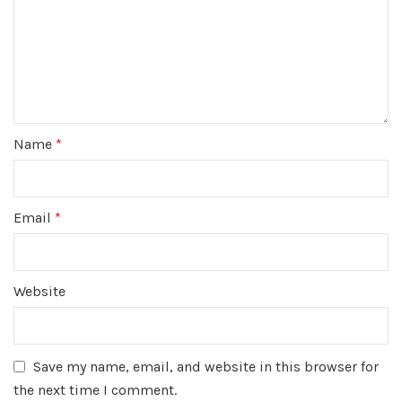
Name
*
Email
*
Website
Save my name, email, and website in this browser for
the next time I comment.