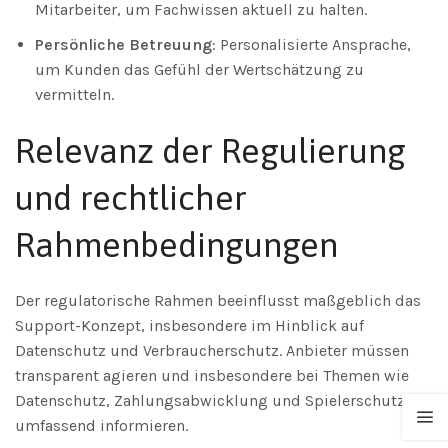
Mitarbeiter, um Fachwissen aktuell zu halten.
Persönliche Betreuung
: Personalisierte Ansprache,
um Kunden das Gefühl der Wertschätzung zu
vermitteln.
Relevanz der Regulierung
und rechtlicher
Rahmenbedingungen
Der regulatorische Rahmen beeinflusst maßgeblich das
Support-Konzept, insbesondere im Hinblick auf
Datenschutz und Verbraucherschutz. Anbieter müssen
transparent agieren und insbesondere bei Themen wie
Datenschutz, Zahlungsabwicklung und Spielerschutz
umfassend informieren.