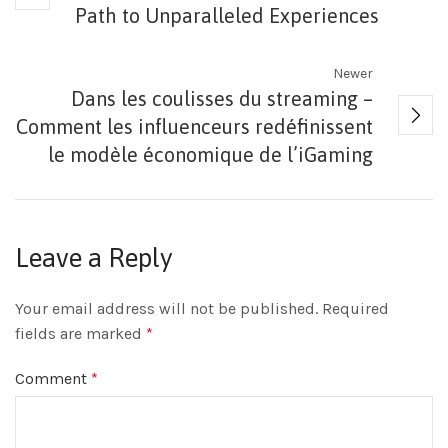
Path to Unparalleled Experiences
Newer
Dans les coulisses du streaming –
Comment les influenceurs redéfinissent
le modèle économique de l’iGaming
Leave a Reply
Your email address will not be published.
Required
fields are marked
*
Comment
*