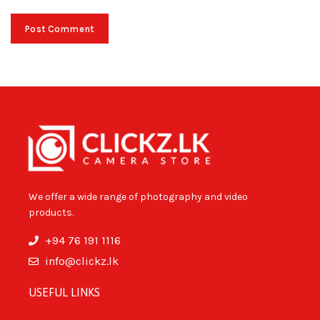
We offer a wide range of photography and video
products.
+94 76 191 1116
info@clickz.lk
USEFUL LINKS