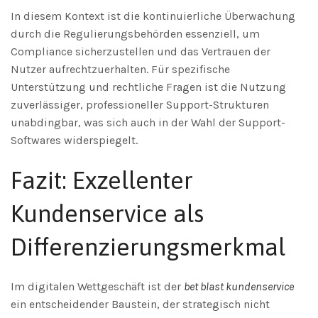
In diesem Kontext ist die kontinuierliche Überwachung
durch die Regulierungsbehörden essenziell, um
Compliance sicherzustellen und das Vertrauen der
Nutzer aufrechtzuerhalten. Für spezifische
Unterstützung und rechtliche Fragen ist die Nutzung
zuverlässiger, professioneller Support-Strukturen
unabdingbar, was sich auch in der Wahl der Support-
Softwares widerspiegelt.
Fazit: Exzellenter
Kundenservice als
Differenzierungsmerkmal
Im digitalen Wettgeschäft ist der
bet blast kundenservice
ein entscheidender Baustein, der strategisch nicht