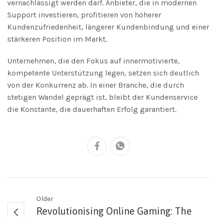
vernachlässigt werden darf. Anbieter, die in modernen
Support investieren, profitieren von höherer
Kundenzufriedenheit, längerer Kundenbindung und einer
stärkeren Position im Markt.
Unternehmen, die den Fokus auf innermotivierte,
kompetente Unterstützung legen, setzen sich deutlich
von der Konkurrenz ab. In einer Branche, die durch
stetigen Wandel geprägt ist, bleibt der Kundenservice
die Konstante, die dauerhaften Erfolg garantiert.
Older
Revolutionising Online Gaming: The