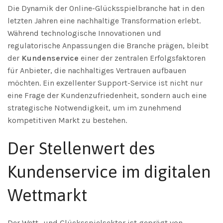
Die Dynamik der Online-Glücksspielbranche hat in den
letzten Jahren eine nachhaltige Transformation erlebt.
Während technologische Innovationen und
regulatorische Anpassungen die Branche prägen, bleibt
der
Kundenservice
einer der zentralen Erfolgsfaktoren
für Anbieter, die nachhaltiges Vertrauen aufbauen
möchten. Ein exzellenter Support-Service ist nicht nur
eine Frage der Kundenzufriedenheit, sondern auch eine
strategische Notwendigkeit, um im zunehmend
kompetitiven Markt zu bestehen.
Der Stellenwert des
Kundenservice im digitalen
Wettmarkt
Der Wett- und Glücksspielsektor ist geprägt von