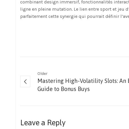
combinant design immersif, fonctionnalités interact
ligne en pleine mutation. Le lien entre sport et jeu d
parfaitement cette synergie qui pourrait définir l’av
Older
Mastering High-Volatility Slots: An 
Guide to Bonus Buys
Leave a Reply