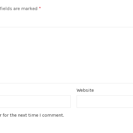
fields are marked
*
Website
 for the next time I comment.