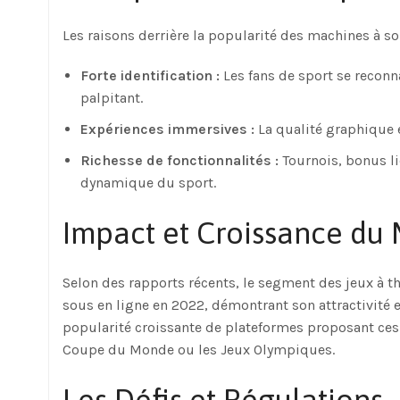
Les raisons derrière la popularité des machines à so
Forte identification :
Les fans de sport se reconn
palpitant.
Expériences immersives :
La qualité graphique 
Richesse de fonctionnalités :
Tournois, bonus li
dynamique du sport.
Impact et Croissance du
Selon des rapports récents, le segment des jeux à t
sous en ligne en 2022, démontrant son attractivité et
popularité croissante de plateformes proposant ce
Coupe du Monde ou les Jeux Olympiques.
Les Défis et Régulations