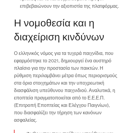
επιβεβαιώνουν την αξιοπιστία της πλατφόρμας.
Η νομοθεσία και η
διαχείριση κινδύνων
Ο ελληνικός νόμος για τα τυχερά παιχνίδια, που
εφαρμόστηκε το 2021, δημιουργεί ένα αυστηρό
πλαίσιο για την προστασία των παικτών. Η
ρύθμιση περιλαμβάνει μέτρα όπως περιορισμούς
στα όρια στοιχημάτων και την υποχρεωτική
διασφάλιση υπεύθυνου παιχνιδιού. Αναλυτικά, η
εποπτεία πραγματοποιείται από το Ε.Ε.Ε.Π.
(Επιτροπή Εποπτείας και Ελέγχου Παιγνίων),
που διασφαλίζει την τήρηση των κανόνων
ασφαλείας.