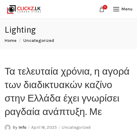
0
Menu
Lighting
Home
Uncategorized
Τα τελευταία χρόνια, η αγορά
των διαδικτυακών καζίνο
στην Ελλάδα έχει γνωρίσει
ραγδαία ανάπτυξη. Με
By
Info
April 16, 2025
Uncategorized