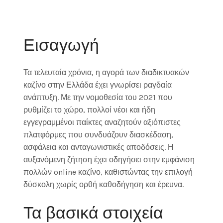
Εισαγωγή
Τα τελευταία χρόνια, η αγορά των διαδικτυακών
καζίνο στην Ελλάδα έχει γνωρίσει ραγδαία
ανάπτυξη. Με την νομοθεσία του 2021 που
ρυθμίζει το χώρο, πολλοί νέοι και ήδη
εγγεγραμμένοι παίκτες αναζητούν αξιόπιστες
πλατφόρμες που συνδυάζουν διασκέδαση,
ασφάλεια και ανταγωνιστικές αποδόσεις. Η
αυξανόμενη ζήτηση έχει οδηγήσει στην εμφάνιση
πολλών online καζίνο, καθιστώντας την επιλογή
δύσκολη χωρίς ορθή καθοδήγηση και έρευνα.
Τα βασικά στοιχεία