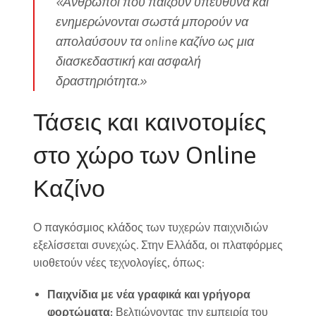
«Άνθρωποι που παίζουν υπεύθυνα και
ενημερώνονται σωστά μπορούν να
απολαύσουν τα online καζίνο ως μια
διασκεδαστική και ασφαλή
δραστηριότητα.»
Τάσεις και καινοτομίες
στο χώρο των Online
Καζίνο
Ο παγκόσμιος κλάδος των τυχερών παιχνιδιών
εξελίσσεται συνεχώς. Στην Ελλάδα, οι πλατφόρμες
υιοθετούν νέες τεχνολογίες, όπως:
Παιχνίδια με νέα γραφικά και γρήγορα
φορτώματα:
Βελτιώνοντας την εμπειρία του