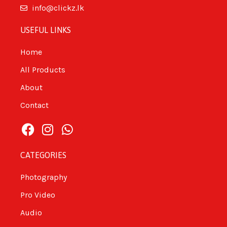
info@clickz.lk
USEFUL LINKS
Home
All Products
About
Contact
CATEGORIES
Photography
Pro Video
Audio