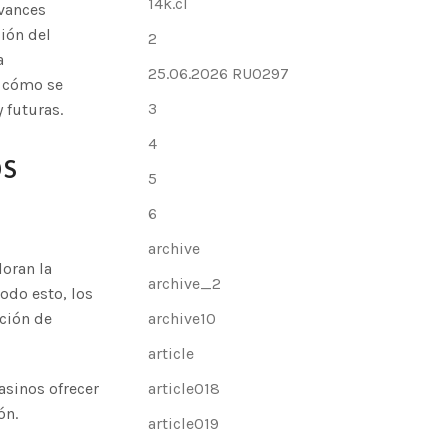
14k.cl
avances
ión del
2
a
25.06.2026 RU0297
r cómo se
3
 futuras.
4
os
5
6
archive
loran la
archive_2
todo esto, los
ción de
archive10
article
asinos ofrecer
article018
ón.
article019