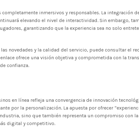
os completamente inmersivos y responsables. La integración d
 continuará elevando el nivel de interactividad. Sin embargo, ta
 jugadores, garantizando que la experiencia sea no solo entrete
as novedades y la calidad del servicio, puede consultar el re
e enlace ofrece una visión objetiva y comprometida con la tran
de confianza.
sinos en línea refleja una convergencia de innovación tecnológ
nte por la personalización. La apuesta por ofrecer “experienci
 industria, sino que también representa un compromiso con la
ás digital y competitivo.