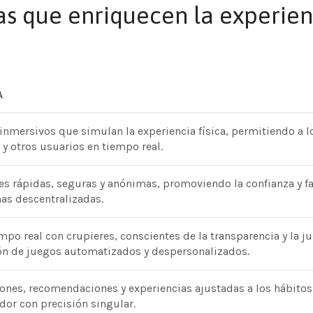
s que enriquecen la experien
A
inmersivos que simulan la experiencia física, permitiendo a 
 y otros usuarios en tiempo real.
s rápidas, seguras y anónimas, promoviendo la confianza y fa
as descentralizadas.
mpo real con crupieres, conscientes de la transparencia y la ju
n de juegos automatizados y despersonalizados.
ones, recomendaciones y experiencias ajustadas a los hábitos
dor con precisión singular.