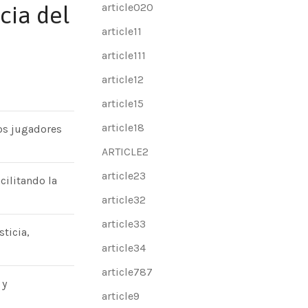
article020
cia del
article11
article111
article12
article15
article18
los jugadores
ARTICLE2
article23
cilitando la
article32
article33
sticia,
article34
article787
 y
article9