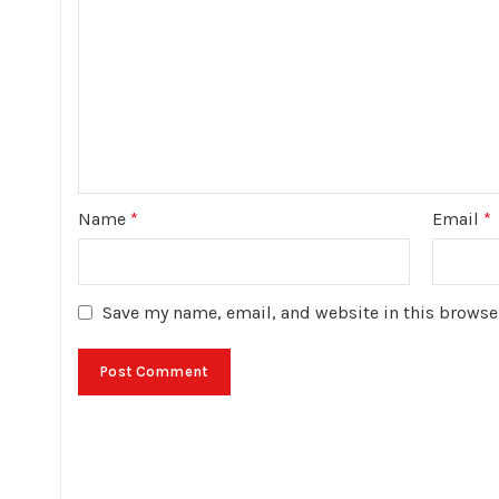
Name
*
Email
*
Save my name, email, and website in this browser