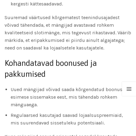
kergesti kättesaadavad.
Suuremad väärtused kõrgematest teenindusajadest
võivad tähendada, et mängijad avastavad rohkem
kvaliteetseid slotimänge, mis tegevust rikastavad. Väärib
märkida, et eripakkumised ei piirdu ainult algajatega;
need on saadaval ka lojaalsetele kasutajatele.
Kohandatavad boonused ja
pakkumised
Uued mängijad võivad saada kõrgendatud boonuseid
esimese sissemakse eest, mis tähendab rohkem
mänguaega.
Regulaarsed kasutajad saavad lojaalsuspreemiaid,
mis suurendavad sissetuleku potentsiaali.