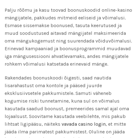
Palju rõõmu ja kasu toovad boonuskoodid online-kasino
mängijatele, pakkudes mitmeid eeliseid ja võimalusi.
Esmase sissemakse boonused, tasuta keerutused ja
muud soodustused aitavad mängijatel maksimeerida
oma mängukogemust ning suurendada võiduvõimalusi.
Erinevad kampaaniad ja boonusprogrammid muudavad
iga mängusessiooni ahvatlevamaks, andes mängijatele
rohkem võimalusi katsetada erinevaid mänge.
Rakendades boonuskoodi õigesti, saad nautida
lisarahastust oma kontole ja pääsed juurde
eksklusiivsetele pakkumistele. Samuti väheneb
kogumise riski tunnetamine, kuna sul on võimalus
kasutada saadud boonust, premeerides samal ajal oma
lojaalsust. Soovitame kasutada veebilehte, mis pakub
lihtsat ligipääsu, näiteks
vavada casino login
, et mitte
jääda ilma parimatest pakkumistest. Oluline on jääda