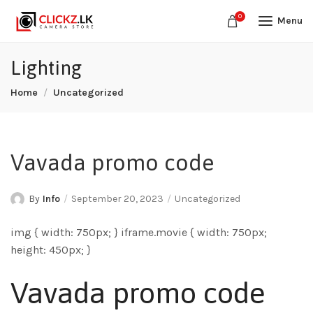
0
Menu
Lighting
Home
Uncategorized
Vavada promo code
By
Info
September 20, 2023
Uncategorized
img { width: 750px; } iframe.movie { width: 750px;
height: 450px; }
Vavada promo code