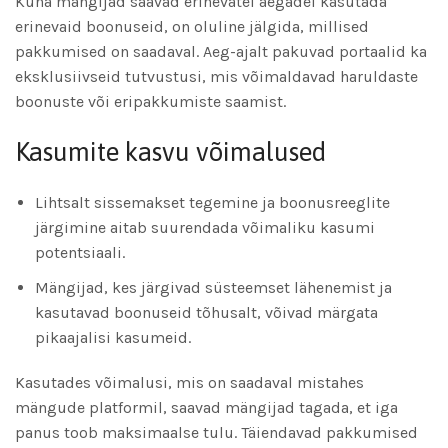
Kuna mängijad saavad erinevatel aegadel kasutada
erinevaid boonuseid, on oluline jälgida, millised
pakkumised on saadaval. Aeg-ajalt pakuvad portaalid ka
eksklusiivseid tutvustusi, mis võimaldavad haruldaste
boonuste või eripakkumiste saamist.
Kasumite kasvu võimalused
Lihtsalt sissemakset tegemine ja boonusreeglite
järgimine aitab suurendada võimaliku kasumi
potentsiaali.
Mängijad, kes järgivad süsteemset lähenemist ja
kasutavad boonuseid tõhusalt, võivad märgata
pikaajalisi kasumeid.
Kasutades võimalusi, mis on saadaval mistahes
mängude platformil, saavad mängijad tagada, et iga
panus toob maksimaalse tulu. Täiendavad pakkumised