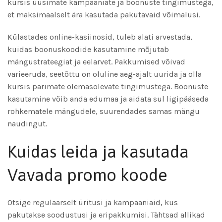
kursis uusimate kampaaniate ja boonuste tingimustega,
et maksimaalselt ära kasutada pakutavaid võimalusi.
Külastades online-kasiinosid, tuleb alati arvestada,
kuidas boonuskoodide kasutamine mõjutab
mängustrateegiat ja eelarvet. Pakkumised võivad
varieeruda, seetõttu on oluline aeg-ajalt uurida ja olla
kursis parimate olemasolevate tingimustega. Boonuste
kasutamine võib anda edumaa ja aidata sul ligipääseda
rohkematele mängudele, suurendades samas mängu
naudingut.
Kuidas leida ja kasutada
Vavada promo koode
Otsige regulaarselt üritusi ja kampaaniaid, kus
pakutakse soodustusi ja eripakkumisi. Tähtsad allikad