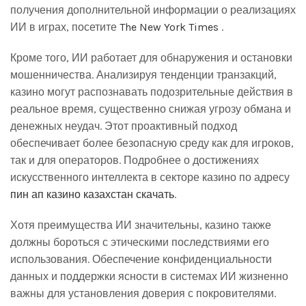
получения дополнительной информации о реализациях
ИИ в играх, посетите
The New York Times
.
Кроме того, ИИ работает для обнаружения и остановки
мошенничества. Анализируя тенденции транзакций,
казино могут распознавать подозрительные действия в
реальное время, существенно снижая угрозу обмана и
денежных неудач. Этот проактивный подход
обеспечивает более безопасную среду как для игроков,
так и для операторов. Подробнее о достижениях
искусственного интеллекта в секторе казино по адресу
пин ап казино казахстан скачать
.
Хотя преимущества ИИ значительны, казино также
должны бороться с этическими последствиями его
использования. Обеспечение конфиденциальности
данных и поддержки ясности в системах ИИ жизненно
важны для установления доверия с покровителями.