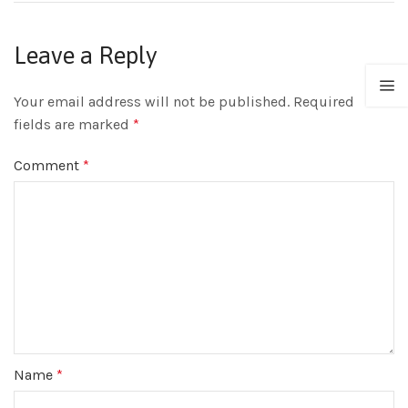
Leave a Reply
Your email address will not be published.
Required
fields are marked
*
Comment
*
Name
*