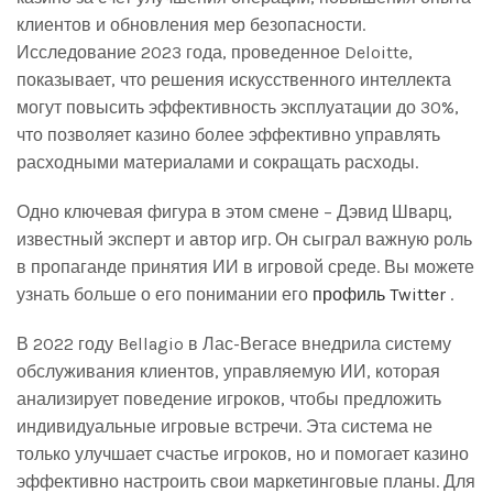
клиентов и обновления мер безопасности.
Исследование 2023 года, проведенное Deloitte,
показывает, что решения искусственного интеллекта
могут повысить эффективность эксплуатации до 30%,
что позволяет казино более эффективно управлять
расходными материалами и сокращать расходы.
Одно ключевая фигура в этом смене – Дэвид Шварц,
известный эксперт и автор игр. Он сыграл важную роль
в пропаганде принятия ИИ в игровой среде. Вы можете
узнать больше о его понимании его
профиль Twitter
.
В 2022 году Bellagio в Лас-Вегасе внедрила систему
обслуживания клиентов, управляемую ИИ, которая
анализирует поведение игроков, чтобы предложить
индивидуальные игровые встречи. Эта система не
только улучшает счастье игроков, но и помогает казино
эффективно настроить свои маркетинговые планы. Для