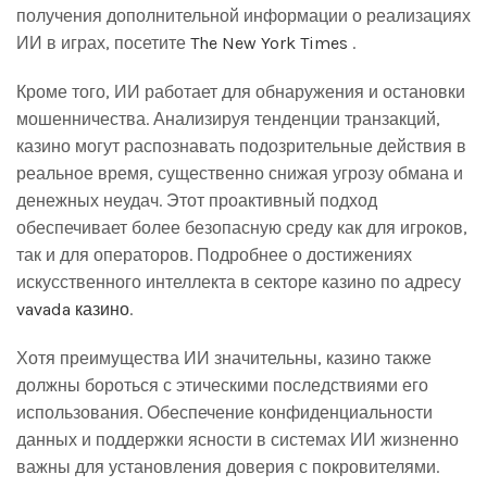
получения дополнительной информации о реализациях
ИИ в играх, посетите
The New York Times
.
Кроме того, ИИ работает для обнаружения и остановки
мошенничества. Анализируя тенденции транзакций,
казино могут распознавать подозрительные действия в
реальное время, существенно снижая угрозу обмана и
денежных неудач. Этот проактивный подход
обеспечивает более безопасную среду как для игроков,
так и для операторов. Подробнее о достижениях
искусственного интеллекта в секторе казино по адресу
vavada казино
.
Хотя преимущества ИИ значительны, казино также
должны бороться с этическими последствиями его
использования. Обеспечение конфиденциальности
данных и поддержки ясности в системах ИИ жизненно
важны для установления доверия с покровителями.