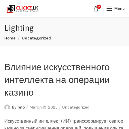
0
Menu
Lighting
Home
Uncategorized
Влияние искусственного
интеллекта на операции
казино
By
Info
March 10, 2025
Uncategorized
Искусственный интеллект (ИИ) трансформирует сектор
казино за счет улучшения операций, повышения опыта