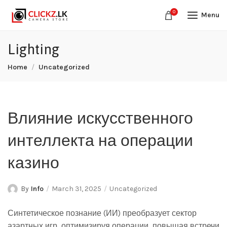
0
Menu
Lighting
Home
Uncategorized
Влияние искусственного
интеллекта на операции
казино
By
Info
March 31, 2025
Uncategorized
Синтетическое познание (ИИ) преобразует сектор
азартных игр, оптимизируя операции, повышая встречи