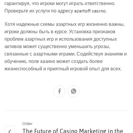
гарантируя, что игроки могут играть ответственно.
Проверьте их услуги по адресу
azartoff casino
.
Хотя надежные схемы азартных игр жизненно важны,
игроки должны быть в курсе. Установка признаков
проблем азартных игр и использования доступных
активов может существенно уменьшить угрозы,
связанные с азартными играми. Содействуя знаниям и
обучению, поле казино может создать более
жизнеспособный и приятный игровой опыт для всех.
Older
The Future of Casino Marketing in the