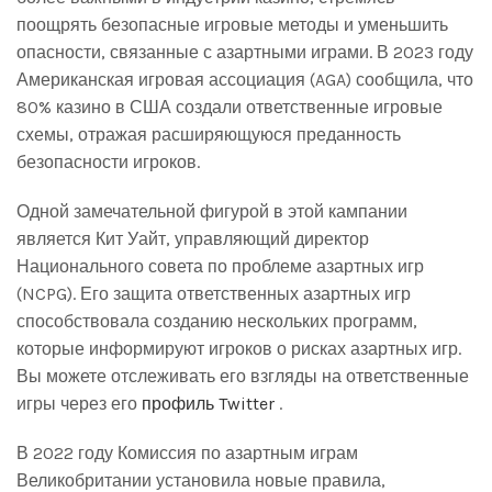
поощрять безопасные игровые методы и уменьшить
опасности, связанные с азартными играми. В 2023 году
Американская игровая ассоциация (AGA) сообщила, что
80% казино в США создали ответственные игровые
схемы, отражая расширяющуюся преданность
безопасности игроков.
Одной замечательной фигурой в этой кампании
является Кит Уайт, управляющий директор
Национального совета по проблеме азартных игр
(NCPG). Его защита ответственных азартных игр
способствовала созданию нескольких программ,
которые информируют игроков о рисках азартных игр.
Вы можете отслеживать его взгляды на ответственные
игры через его
профиль Twitter
.
В 2022 году Комиссия по азартным играм
Великобритании установила новые правила,