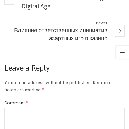
Digital Age
Newer
Влияние ответственных инициатив
азартных игр в казино
Leave a Reply
Your email address will not be published.
Required
fields are marked
*
Comment
*