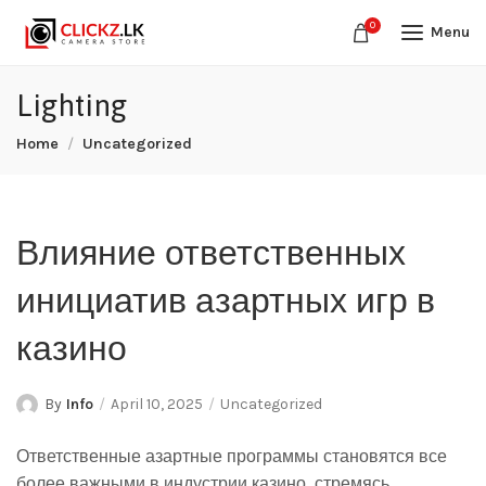
0
Menu
Lighting
Home
Uncategorized
Влияние ответственных
инициатив азартных игр в
казино
By
Info
April 10, 2025
Uncategorized
Ответственные азартные программы становятся все
более важными в индустрии казино, стремясь